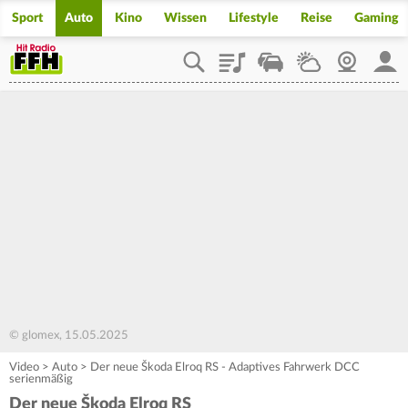
Sport
Auto
Kino
Wissen
Lifestyle
Reise
Gaming
Playlist
Staupilot
Wetter
Webcam
Mein
© glomex, 15.05.2025
Video
>
Auto
>
Der neue Škoda Elroq RS - Adaptives Fahrwerk DCC
serienmäßig
Der neue Škoda Elroq RS