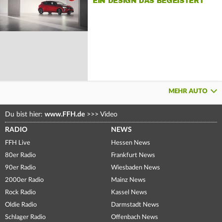
EIN DESIGN DAS BEGEISTERT
MEHR AUTO
Du bist hier:
www.FFH.de
>>>
Video
RADIO
NEWS
FFH Live
Hessen News
80er Radio
Frankfurt News
90er Radio
Wiesbaden News
2000er Radio
Mainz News
Rock Radio
Kassel News
Oldie Radio
Darmstadt News
Schlager Radio
Offenbach News