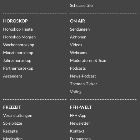
Schulausfälle
HOROSKOP
ON AIR
Horoskop Heute
Sendungen
Horoskop Morgen
Aktionen
Wochenhoroskop
Videos
Monatshoroskop
Webcams
Jahreshoroskop
Moderatoren & Team
Partnerhoroskop
Podcasts
Aszendent
News-Podcast
Themen-Ticker
Voting
FREIZEIT
FFH-WELT
Veranstaltungen
FFH-App
Spielplätze
Newsletter
Rezepte
Kontakt
Meditation
Frequenzen