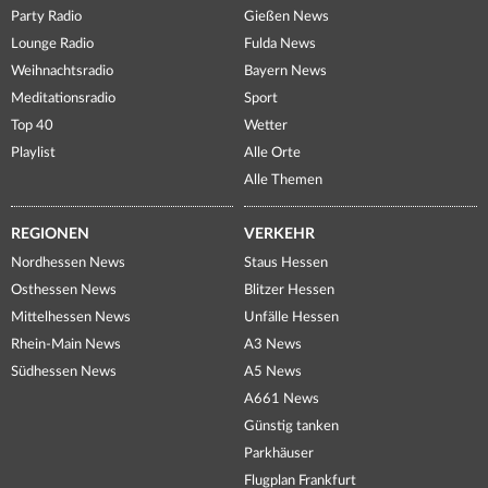
Party Radio
Gießen News
Lounge Radio
Fulda News
Weihnachtsradio
Bayern News
Meditationsradio
Sport
Top 40
Wetter
Playlist
Alle Orte
Alle Themen
REGIONEN
VERKEHR
Nordhessen News
Staus Hessen
Osthessen News
Blitzer Hessen
Mittelhessen News
Unfälle Hessen
Rhein-Main News
A3 News
Südhessen News
A5 News
A661 News
Günstig tanken
Parkhäuser
Flugplan Frankfurt