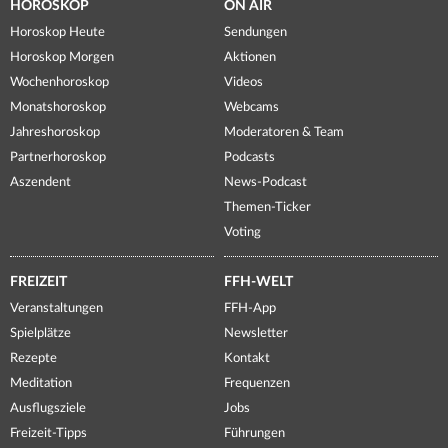
HOROSKOP
ON AIR
Horoskop Heute
Sendungen
Horoskop Morgen
Aktionen
Wochenhoroskop
Videos
Monatshoroskop
Webcams
Jahreshoroskop
Moderatoren & Team
Partnerhoroskop
Podcasts
Aszendent
News-Podcast
Themen-Ticker
Voting
FREIZEIT
FFH-WELT
Veranstaltungen
FFH-App
Spielplätze
Newsletter
Rezepte
Kontakt
Meditation
Frequenzen
Ausflugsziele
Jobs
Freizeit-Tipps
Führungen