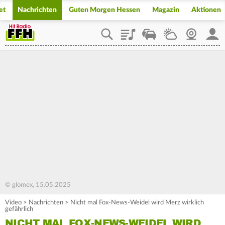
et
Nachrichten
Guten Morgen Hessen
Magazin
Aktionen
Playlist
Staupilot
Wetter
Webcam
Mein
© glomex, 15.05.2025
Video
>
Nachrichten
>
Nicht mal Fox-News-Weidel wird Merz wirklich
gefährlich
NICHT MAL FOX-NEWS-WEIDEL WIRD