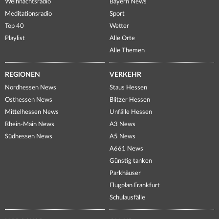
Weihnachtsradio
Bayern News
Meditationsradio
Sport
Top 40
Wetter
Playlist
Alle Orte
Alle Themen
REGIONEN
VERKEHR
Nordhessen News
Staus Hessen
Osthessen News
Blitzer Hessen
Mittelhessen News
Unfälle Hessen
Rhein-Main News
A3 News
Südhessen News
A5 News
A661 News
Günstig tanken
Parkhäuser
Flugplan Frankfurt
Schulausfälle