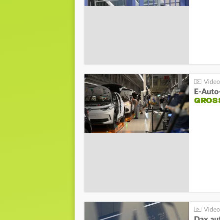
E-Auto
GROS
Dax au