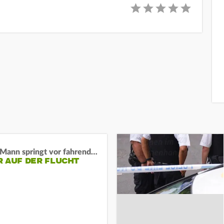
BaWü: Mann springt vor fahrendes Auto und schießt
R AUF DER FLUCHT