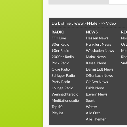
Du bist hier:
www.FFH.de
>>>
Video
RADIO
NEWS
RE
FFH Live
Hessen News
Nor
80er Radio
Frankfurt News
Ost
90er Radio
Wiesbaden News
Mit
2000er Radio
Mainz News
Rhe
Rock Radio
Kassel News
Süd
Oldie Radio
Darmstadt News
Schlager Radio
Offenbach News
Party Radio
Gießen News
Lounge Radio
Fulda News
Weihnachtsradio
Bayern News
Meditationsradio
Sport
Top 40
Wetter
Playlist
Alle Orte
Alle Themen