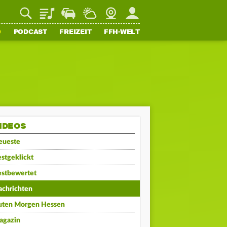
Playlist
Staupilot
Wetter
Webcam
Mein FFH
O
PODCAST
FREIZEIT
FFH-WELT
IDEOS
eueste
stgeklickt
estbewertet
achrichten
uten Morgen Hessen
agazin