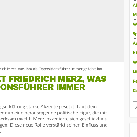
A
Mu
Wi
Sp
A
K
W
drich Merz, was ihm als Oppositionsführer immer gefehlt hat
Li
T FRIEDRICH MERZ, WAS
Re
TIONSFÜHRER IMMER
G
ngserklärung starke Akzente gesetzt. Laut dem
er nun eine herausragende politische Figur, die mit
rksam macht. Merz inszenierte sich geschickt als
en. Diese neue Rolle verstärkt seinen Einfluss und
.…