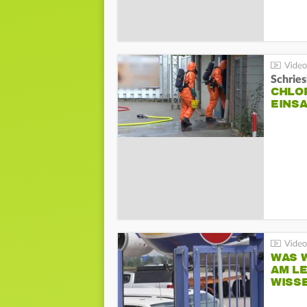
Schrie
CHLO
EINSA
WAS W
AM L
WISS