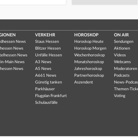
GIONEN
VERKEHR
HOROSKOP
ON AIR
dhessen News
Staus Hessen
Horoskop Heute
Sendungen
hessen News
Blitzer Hessen
Horoskop Morgen
Aktionen
telhessen News
Unfälle Hessen
Wochenhoroskop
Videos
in-Main News
A3 News
Monatshoroskop
Webcams
hessen News
A5 News
Jahreshoroskop
Moderatoren
A661 News
Partnerhoroskop
Podcasts
Günstig tanken
Aszendent
News-Podcas
Parkhäuser
Themen-Tick
Flugplan Frankfurt
Voting
Schulausfälle