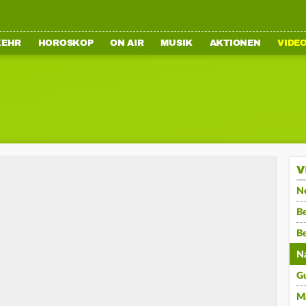
KEHR
HOROSKOP
ON AIR
MUSIK
AKTIONEN
VIDE
V
N
Be
B
N
G
M