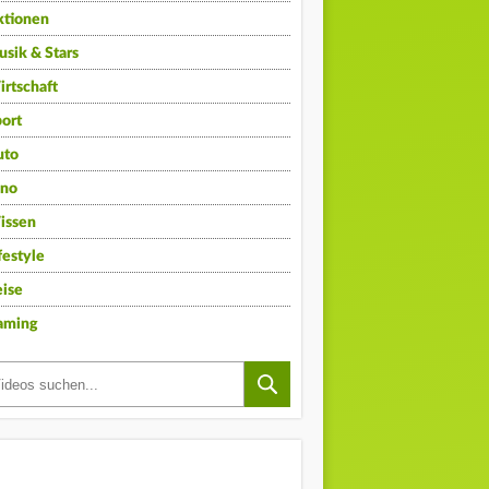
ktionen
sik & Stars
rtschaft
ort
uto
ino
issen
festyle
ise
aming