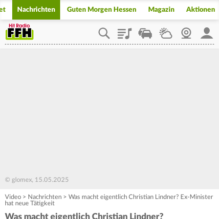
et
Nachrichten
Guten Morgen Hessen
Magazin
Aktionen
Playlist
Staupilot
Wetter
Webcam
Mein
© glomex, 15.05.2025
Video
>
Nachrichten
>
Was macht eigentlich Christian Lindner? Ex-Minister
hat neue Tätigkeit
Was macht eigentlich Christian Lindner?