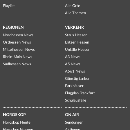
Playlist
Alle Orte
Alle Themen
REGIONEN
VERKEHR
Nordhessen News
Staus Hessen
Osthessen News
Blitzer Hessen
Mittelhessen News
Unfälle Hessen
Rhein-Main News
A3 News
Südhessen News
A5 News
A661 News
Günstig tanken
Parkhäuser
Flugplan Frankfurt
Schulausfälle
HOROSKOP
ON AIR
Horoskop Heute
Sendungen
Horoskop Morgen
Aktionen