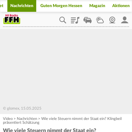
et
Nachrichten
Guten Morgen Hessen
Magazin
Aktionen
Playlist
Staupilot
Wetter
Webcam
Mein
© glomex, 15.05.2025
Video
>
Nachrichten
>
Wie viele Steuern nimmt der Staat ein? Klingbeil
präsentiert Schätzung
Wie viele Steuern nimmt der Staat ein?