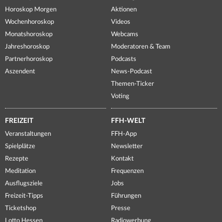
Horoskop Morgen
Aktionen
Wochenhoroskop
Videos
Monatshoroskop
Webcams
Jahreshoroskop
Moderatoren & Team
Partnerhoroskop
Podcasts
Aszendent
News-Podcast
Themen-Ticker
Voting
FREIZEIT
FFH-WELT
Veranstaltungen
FFH-App
Spielplätze
Newsletter
Rezepte
Kontakt
Meditation
Frequenzen
Ausflugsziele
Jobs
Freizeit-Tipps
Führungen
Ticketshop
Presse
Lotto Hessen
Radiowerbung