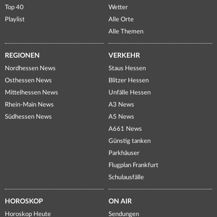
Top 40
Wetter
Playlist
Alle Orte
Alle Themen
REGIONEN
VERKEHR
Nordhessen News
Staus Hessen
Osthessen News
Blitzer Hessen
Mittelhessen News
Unfälle Hessen
Rhein-Main News
A3 News
Südhessen News
A5 News
A661 News
Günstig tanken
Parkhäuser
Flugplan Frankfurt
Schulausfälle
HOROSKOP
ON AIR
Horoskop Heute
Sendungen