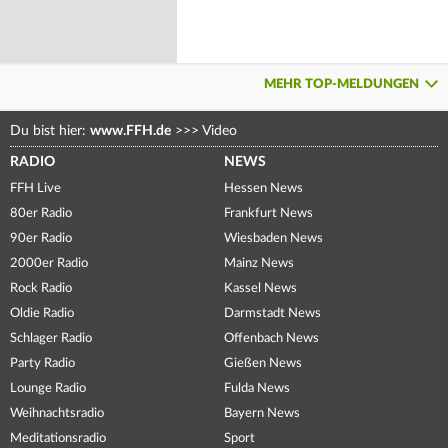
MEHR TOP-MELDUNGEN
Du bist hier:
www.FFH.de
>>>
Video
RADIO
NEWS
FFH Live
Hessen News
80er Radio
Frankfurt News
90er Radio
Wiesbaden News
2000er Radio
Mainz News
Rock Radio
Kassel News
Oldie Radio
Darmstadt News
Schlager Radio
Offenbach News
Party Radio
Gießen News
Lounge Radio
Fulda News
Weihnachtsradio
Bayern News
Meditationsradio
Sport