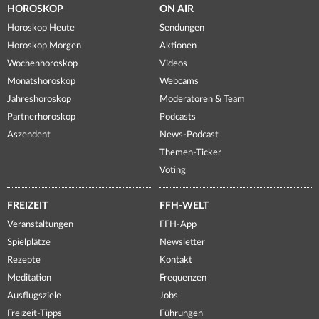
HOROSKOP
ON AIR
Horoskop Heute
Sendungen
Horoskop Morgen
Aktionen
Wochenhoroskop
Videos
Monatshoroskop
Webcams
Jahreshoroskop
Moderatoren & Team
Partnerhoroskop
Podcasts
Aszendent
News-Podcast
Themen-Ticker
Voting
FREIZEIT
FFH-WELT
Veranstaltungen
FFH-App
Spielplätze
Newsletter
Rezepte
Kontakt
Meditation
Frequenzen
Ausflugsziele
Jobs
Freizeit-Tipps
Führungen