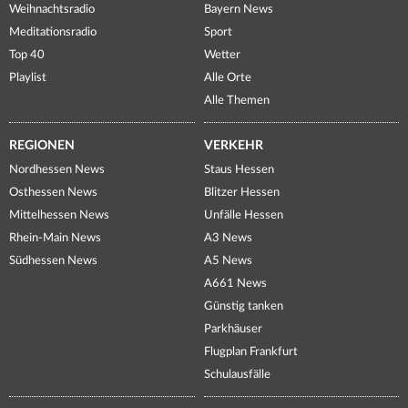
Weihnachtsradio
Bayern News
Meditationsradio
Sport
Top 40
Wetter
Playlist
Alle Orte
Alle Themen
REGIONEN
VERKEHR
Nordhessen News
Staus Hessen
Osthessen News
Blitzer Hessen
Mittelhessen News
Unfälle Hessen
Rhein-Main News
A3 News
Südhessen News
A5 News
A661 News
Günstig tanken
Parkhäuser
Flugplan Frankfurt
Schulausfälle