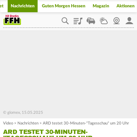
et
Nachrichten
Guten Morgen Hessen
Magazin
Aktionen
Playlist
Staupilot
Wetter
Webcam
Mein
© glomex, 15.05.2025
Video
>
Nachrichten
>
ARD testet 30-Minuten-"Tagesschau" um 20 Uhr
ARD TESTET 30-MINUTEN-