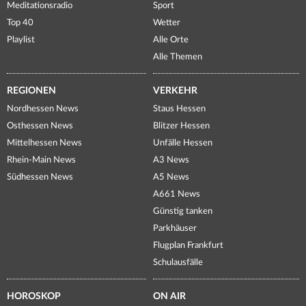
Meditationsradio
Sport
Top 40
Wetter
Playlist
Alle Orte
Alle Themen
REGIONEN
VERKEHR
Nordhessen News
Staus Hessen
Osthessen News
Blitzer Hessen
Mittelhessen News
Unfälle Hessen
Rhein-Main News
A3 News
Südhessen News
A5 News
A661 News
Günstig tanken
Parkhäuser
Flugplan Frankfurt
Schulausfälle
HOROSKOP
ON AIR