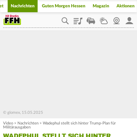
et
Nachrichten
Guten Morgen Hessen
Magazin
Aktionen
Playlist
Staupilot
Wetter
Webcam
Mein
© glomex, 15.05.2025
Video
>
Nachrichten
>
Wadephul stellt sich hinter Trump-Plan für
Militärausgaben
WADEPHUL STELLT SICH HINTER