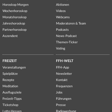
Horoskop Morgen
Aktionen
Wochenhoroskop
Videos
Monatshoroskop
Webcams
Jahreshoroskop
Moderatoren & Team
Partnerhoroskop
Podcasts
Aszendent
News-Podcast
Themen-Ticker
Voting
FREIZEIT
FFH-WELT
Veranstaltungen
FFH-App
Spielplätze
Newsletter
Rezepte
Kontakt
Meditation
Frequenzen
Ausflugsziele
Jobs
Freizeit-Tipps
Führungen
Ticketshop
Presse
Lotto Hessen
Radiowerbung