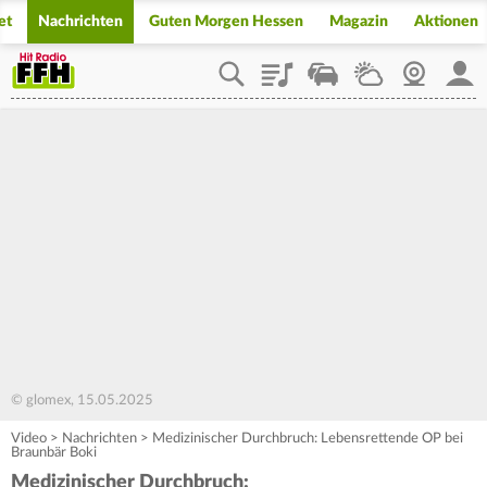
et
Nachrichten
Guten Morgen Hessen
Magazin
Aktionen
Playlist
Staupilot
Wetter
Webcam
Mein
© glomex, 15.05.2025
Video
>
Nachrichten
>
Medizinischer Durchbruch: Lebensrettende OP bei
Braunbär Boki
Medizinischer Durchbruch: