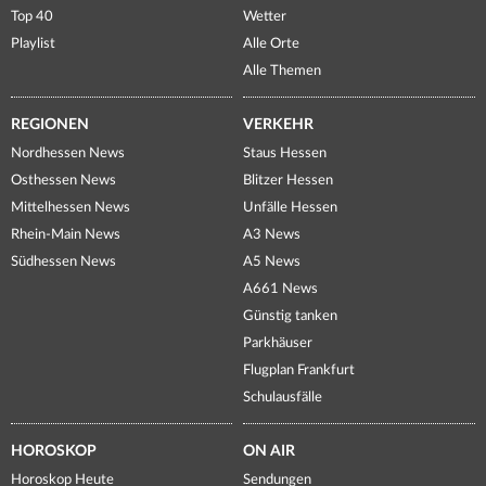
Top 40
Wetter
Playlist
Alle Orte
Alle Themen
REGIONEN
VERKEHR
Nordhessen News
Staus Hessen
Osthessen News
Blitzer Hessen
Mittelhessen News
Unfälle Hessen
Rhein-Main News
A3 News
Südhessen News
A5 News
A661 News
Günstig tanken
Parkhäuser
Flugplan Frankfurt
Schulausfälle
HOROSKOP
ON AIR
Horoskop Heute
Sendungen