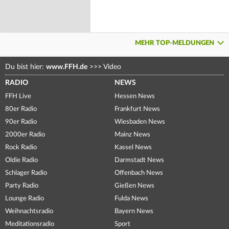
MEHR TOP-MELDUNGEN
Du bist hier:
www.FFH.de
>>>
Video
RADIO
NEWS
FFH Live
Hessen News
80er Radio
Frankfurt News
90er Radio
Wiesbaden News
2000er Radio
Mainz News
Rock Radio
Kassel News
Oldie Radio
Darmstadt News
Schlager Radio
Offenbach News
Party Radio
Gießen News
Lounge Radio
Fulda News
Weihnachtsradio
Bayern News
Meditationsradio
Sport