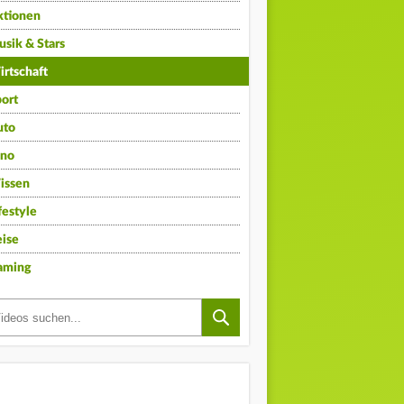
ktionen
sik & Stars
rtschaft
ort
uto
ino
issen
festyle
ise
aming