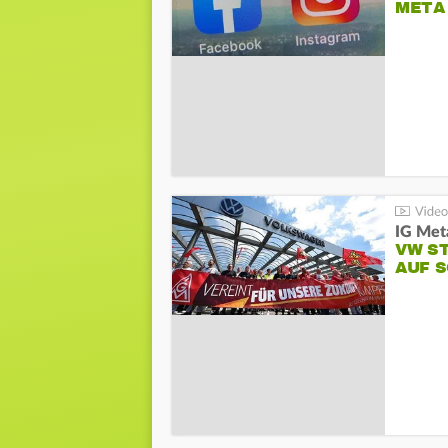
META
IG Meta
VW S
AUF 