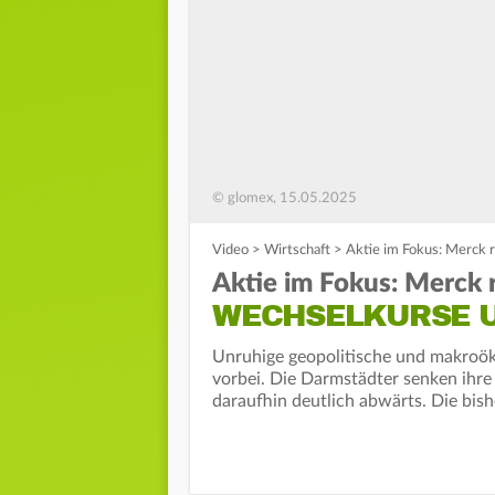
© glomex, 15.05.2025
Video
>
Wirtschaft
>
Aktie im Fokus: Merck 
Aktie im Fokus: Merck 
WECHSELKURSE U
Unruhige geopolitische und makroök
vorbei. Die Darmstädter senken ihre 
daraufhin deutlich abwärts. Die bish