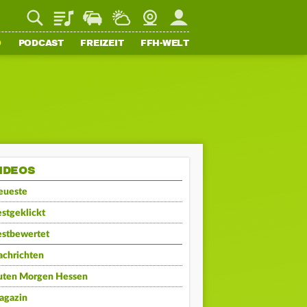
Playlist
Staupilot
Wetter
Webcam
Mein FFH
O
PODCAST
FREIZEIT
FFH-WELT
IDEOS
eueste
stgeklickt
estbewertet
achrichten
uten Morgen Hessen
agazin