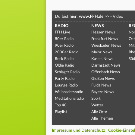
Du bist hier:
www.FFH.de
>>>
Video
RADIO
NEWS
RE
FFH Live
Hessen News
Nor
80er Radio
Frankfurt News
Ost
90er Radio
Wiesbaden News
Mit
2000er Radio
Mainz News
Rhe
Rock Radio
Kassel News
Süd
Oldie Radio
Darmstadt News
Schlager Radio
Offenbach News
Party Radio
Gießen News
Lounge Radio
Fulda News
Weihnachtsradio
Bayern News
Meditationsradio
Sport
Top 40
Wetter
Playlist
Alle Orte
Alle Themen
Impressum und Datenschutz
Cookie-Einste