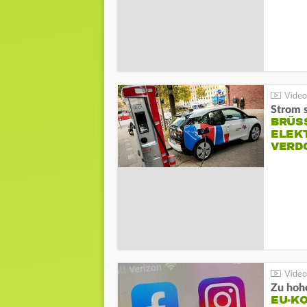
Strom s
BRÜS
ELEK
VERD
Zu hohe
EU-K