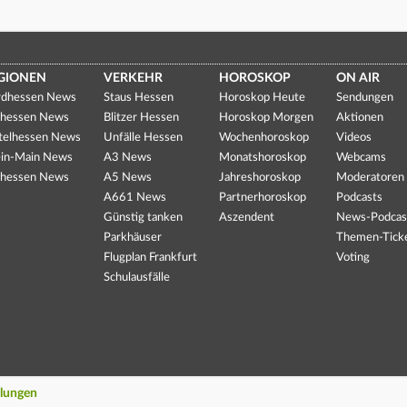
GIONEN
VERKEHR
HOROSKOP
ON AIR
dhessen News
Staus Hessen
Horoskop Heute
Sendungen
hessen News
Blitzer Hessen
Horoskop Morgen
Aktionen
telhessen News
Unfälle Hessen
Wochenhoroskop
Videos
in-Main News
A3 News
Monatshoroskop
Webcams
hessen News
A5 News
Jahreshoroskop
Moderatoren
A661 News
Partnerhoroskop
Podcasts
Günstig tanken
Aszendent
News-Podcas
Parkhäuser
Themen-Tick
Flugplan Frankfurt
Voting
Schulausfälle
llungen