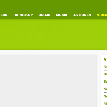
KEHR
HOROSKOP
ON AIR
MUSIK
AKTIONEN
VIDE
V
N
Be
B
N
G
M