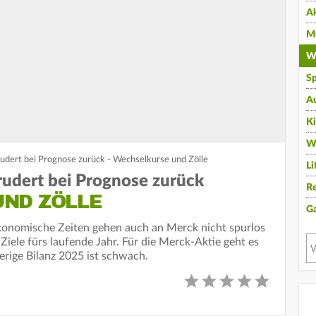
A
Mu
Wi
Sp
A
K
W
rudert bei Prognose zurück - Wechselkurse und Zölle
Li
rudert bei Prognose zurück
Re
ND ZÖLLE
G
onomische Zeiten gehen auch an Merck nicht spurlos
Ziele fürs laufende Jahr. Für die Merck-Aktie geht es
erige Bilanz 2025 ist schwach.