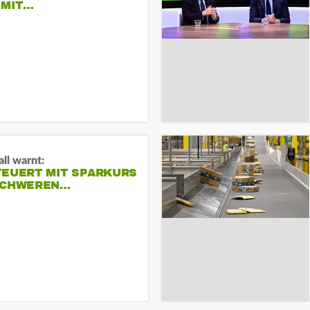
 MIT…
ll warnt:
TEUERT MIT SPARKURS
SCHWEREN…