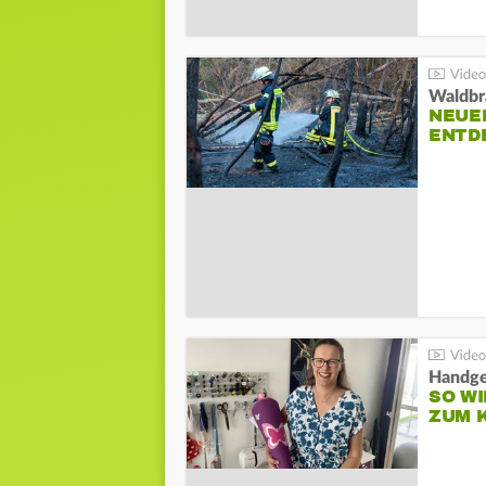
Waldbr
NEUE
ENTD
Handge
SO WI
ZUM 