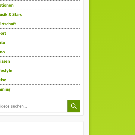
ktionen
sik & Stars
rtschaft
ort
uto
ino
issen
festyle
ise
aming