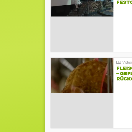
FEST
FLEI
– GEF
ÜCKG