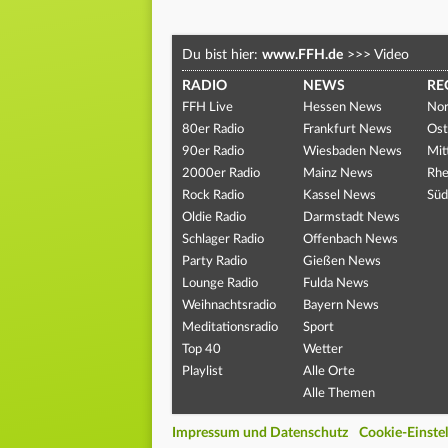
Du bist hier:
www.FFH.de
>>>
Video
RADIO
NEWS
RE
FFH Live
Hessen News
Nor
80er Radio
Frankfurt News
Ost
90er Radio
Wiesbaden News
Mit
2000er Radio
Mainz News
Rhe
Rock Radio
Kassel News
Süd
Oldie Radio
Darmstadt News
Schlager Radio
Offenbach News
Party Radio
Gießen News
Lounge Radio
Fulda News
Weihnachtsradio
Bayern News
Meditationsradio
Sport
Top 40
Wetter
Playlist
Alle Orte
Alle Themen
Impressum und Datenschutz
Cookie-Einste