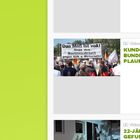
KUND
BUND
PLAU
GEGE
22-JÄ
GEFU