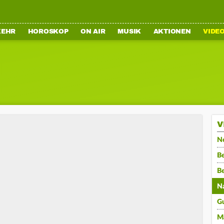
KEHR
HOROSKOP
ON AIR
MUSIK
AKTIONEN
VIDE
V
N
Be
B
N
G
M