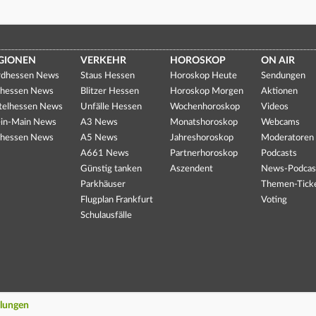
GIONEN
VERKEHR
HOROSKOP
ON AIR
dhessen News
Staus Hessen
Horoskop Heute
Sendungen
hessen News
Blitzer Hessen
Horoskop Morgen
Aktionen
telhessen News
Unfälle Hessen
Wochenhoroskop
Videos
in-Main News
A3 News
Monatshoroskop
Webcams
hessen News
A5 News
Jahreshoroskop
Moderatoren
A661 News
Partnerhoroskop
Podcasts
Günstig tanken
Aszendent
News-Podcas
Parkhäuser
Themen-Tick
Flugplan Frankfurt
Voting
Schulausfälle
llungen