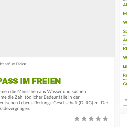
A
Mu
Wi
Sp
A
K
W
despaß im Freien
Li
Re
ASS IM FREIEN
G
römen die Menschen ans Wasser und suchen
e die Zahl tödlicher Badeunfälle in der
utschen Lebens-Rettungs-Gesellschaft (DLRG) zu. Der
s Badevergnügen.