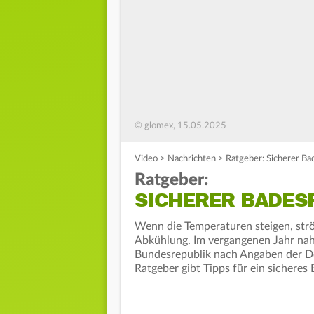
© glomex, 15.05.2025
Video
>
Nachrichten
>
Ratgeber: Sicherer Ba
Ratgeber:
SICHERER BADESP
Wenn die Temperaturen steigen, st
Abkühlung. Im vergangenen Jahr nahm
Bundesrepublik nach Angaben der De
Ratgeber gibt Tipps für ein sichere