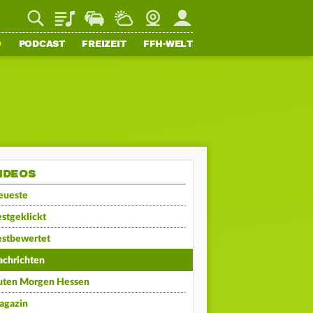
Playlist
Staupilot
Wetter
Webcam
Mein FFH
O
PODCAST
FREIZEIT
FFH-WELT
IDEOS
eueste
stgeklickt
estbewertet
achrichten
uten Morgen Hessen
agazin