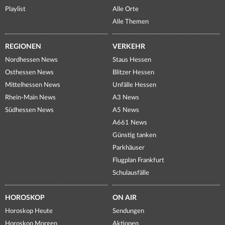
Playlist
Alle Orte
Alle Themen
REGIONEN
VERKEHR
Nordhessen News
Staus Hessen
Osthessen News
Blitzer Hessen
Mittelhessen News
Unfälle Hessen
Rhein-Main News
A3 News
Südhessen News
A5 News
A661 News
Günstig tanken
Parkhäuser
Flugplan Frankfurt
Schulausfälle
HOROSKOP
ON AIR
Horoskop Heute
Sendungen
Horoskop Morgen
Aktionen