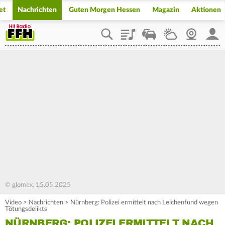
et
Nachrichten
Guten Morgen Hessen
Magazin
Aktionen
Playlist
Staupilot
Wetter
Webcam
Mein
© glomex, 15.05.2025
Video
>
Nachrichten
>
Nürnberg: Polizei ermittelt nach Leichenfund wegen
Tötungsdelikts
NÜRNBERG: POLIZEI ERMITTELT NACH