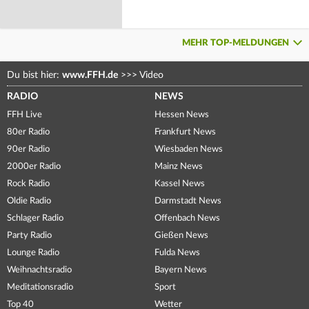
MEHR TOP-MELDUNGEN
Du bist hier:
www.FFH.de
>>>
Video
RADIO
NEWS
FFH Live
Hessen News
80er Radio
Frankfurt News
90er Radio
Wiesbaden News
2000er Radio
Mainz News
Rock Radio
Kassel News
Oldie Radio
Darmstadt News
Schlager Radio
Offenbach News
Party Radio
Gießen News
Lounge Radio
Fulda News
Weihnachtsradio
Bayern News
Meditationsradio
Sport
Top 40
Wetter