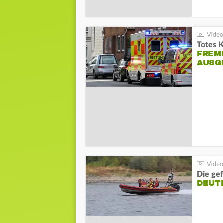
Totes 
FREM
AUSG
Die gef
DEUT