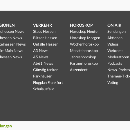
GIONEN
VERKEHR
HOROSKOP
ON AIR
dhessen News
Staus Hessen
Horoskop Heute
Sendungen
hessen News
Blitzer Hessen
Horoskop Morgen
Aktionen
telhessen News
Unfälle Hessen
Wochenhoroskop
Videos
in-Main News
A3 News
Monatshoroskop
Webcams
hessen News
A5 News
Jahreshoroskop
Moderatoren
A661 News
Partnerhoroskop
Podcasts
Günstig tanken
Aszendent
News-Podcas
Parkhäuser
Themen-Tick
Flugplan Frankfurt
Voting
Schulausfälle
llungen