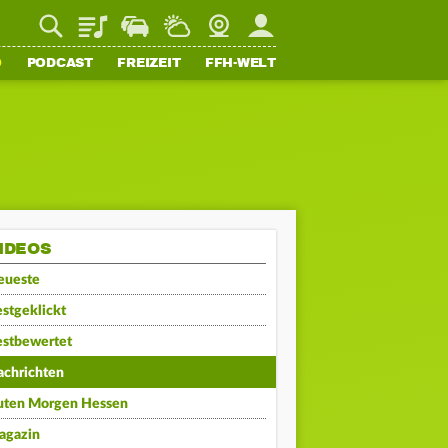
Playlist
Staupilot
Wetter
Webcam
Mein FFH
O
PODCAST
FREIZEIT
FFH-WELT
IDEOS
eueste
stgeklickt
estbewertet
achrichten
uten Morgen Hessen
agazin