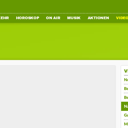
KEHR
HOROSKOP
ON AIR
MUSIK
AKTIONEN
VIDE
V
N
Be
B
N
G
M