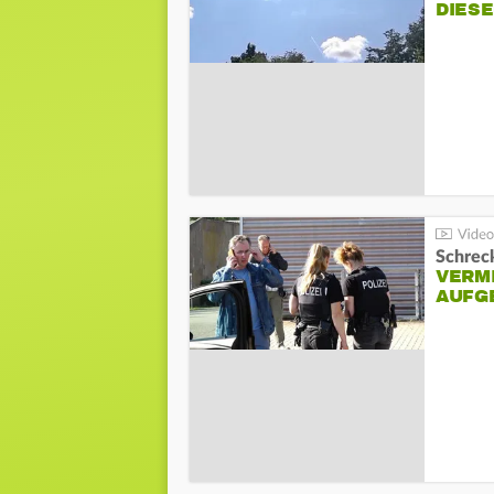
DIES
Schreck
VERM
AUFG