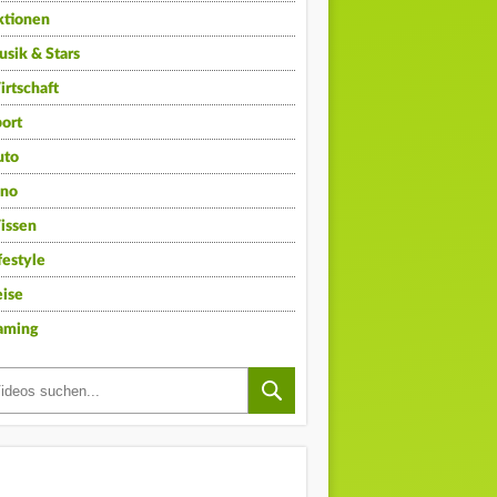
ktionen
sik & Stars
rtschaft
ort
uto
ino
issen
festyle
ise
aming