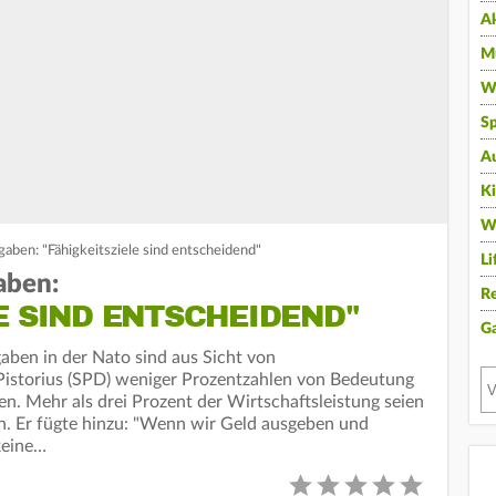
A
Mu
Wi
Sp
A
K
W
gaben: "Fähigkeitsziele sind entscheidend"
Li
aben:
Re
E SIND ENTSCHEIDEND"
G
aben in der Nato sind aus Sicht von
Pistorius (SPD) weniger Prozentzahlen von Bedeutung
en. Mehr als drei Prozent der Wirtschaftsleistung seien
rlin. Er fügte hinzu: "Wenn wir Geld ausgeben und
keine…