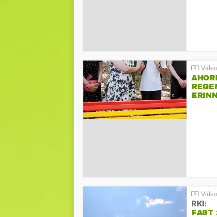
AHOR
REGE
ERIN
BEIM 
RKI:
FAST 