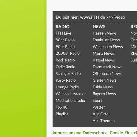
Du bist hier:
www.FFH.de
>>>
Video
RADIO
NEWS
RE
FFH Live
Hessen News
Nor
80er Radio
Frankfurt News
Ost
90er Radio
Wiesbaden News
Mit
2000er Radio
Mainz News
Rhe
Rock Radio
Kassel News
Süd
Oldie Radio
Darmstadt News
Schlager Radio
Offenbach News
Party Radio
Gießen News
Lounge Radio
Fulda News
Weihnachtsradio
Bayern News
Meditationsradio
Sport
Top 40
Wetter
Playlist
Alle Orte
Alle Themen
Impressum und Datenschutz
Cookie-Einste