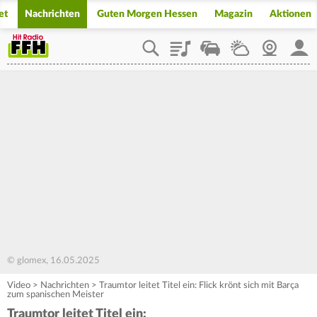
et
Nachrichten
Guten Morgen Hessen
Magazin
Aktionen
Playlist
Staupilot
Wetter
Webcam
Mein
© glomex, 16.05.2025
Video
>
Nachrichten
>
Traumtor leitet Titel ein: Flick krönt sich mit Barça
zum spanischen Meister
Traumtor leitet Titel ein: