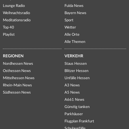
Lounge Radio
Fulda News
Weihnachtsradio
Bayern News
Meditationsradio
Sport
Top 40
Wetter
Playlist
Alle Orte
Alle Themen
REGIONEN
VERKEHR
Nordhessen News
Staus Hessen
Osthessen News
Blitzer Hessen
Mittelhessen News
Unfälle Hessen
Rhein-Main News
A3 News
Südhessen News
A5 News
A661 News
Günstig tanken
Parkhäuser
Flugplan Frankfurt
Schulausfälle