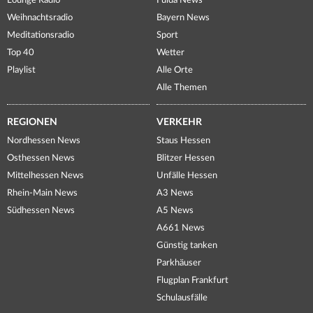
Lounge Radio
Fulda News
Weihnachtsradio
Bayern News
Meditationsradio
Sport
Top 40
Wetter
Playlist
Alle Orte
Alle Themen
REGIONEN
VERKEHR
Nordhessen News
Staus Hessen
Osthessen News
Blitzer Hessen
Mittelhessen News
Unfälle Hessen
Rhein-Main News
A3 News
Südhessen News
A5 News
A661 News
Günstig tanken
Parkhäuser
Flugplan Frankfurt
Schulausfälle