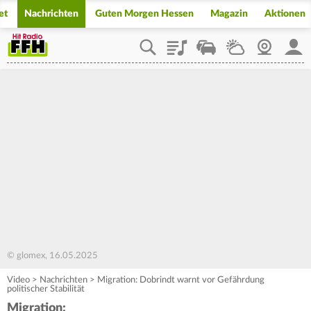
et
Nachrichten
Guten Morgen Hessen
Magazin
Aktionen
Playlist
Staupilot
Wetter
Webcam
Mein
© glomex, 16.05.2025
Video
>
Nachrichten
>
Migration: Dobrindt warnt vor Gefährdung
politischer Stabilität
Migration: