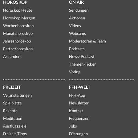
HOROSKOP
ON AIR
Horoskop Heute
Sendungen
Horoskop Morgen
Aktionen
Wochenhoroskop
Videos
Monatshoroskop
Webcams
Jahreshoroskop
Moderatoren & Team
Partnerhoroskop
Podcasts
Aszendent
News-Podcast
Themen-Ticker
Voting
FREIZEIT
FFH-WELT
Veranstaltungen
FFH-App
Spielplätze
Newsletter
Rezepte
Kontakt
Meditation
Frequenzen
Ausflugsziele
Jobs
Freizeit-Tipps
Führungen