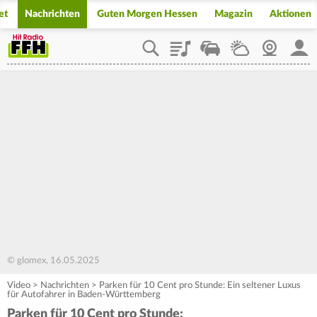
et
Nachrichten
Guten Morgen Hessen
Magazin
Aktionen
Playlist
Staupilot
Wetter
Webcam
Mein
© glomex, 16.05.2025
Video
>
Nachrichten
>
Parken für 10 Cent pro Stunde: Ein seltener Luxus
für Autofahrer in Baden-Württemberg
Parken für 10 Cent pro Stunde: