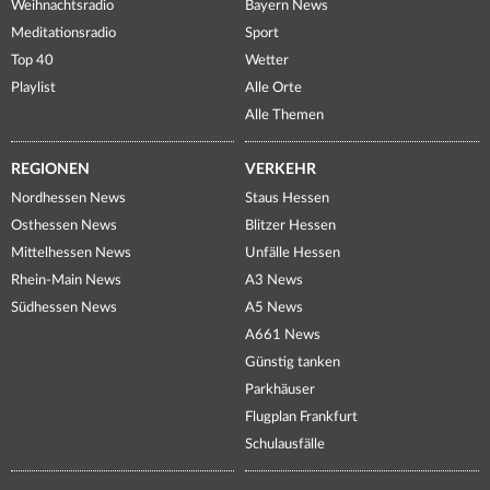
Weihnachtsradio
Bayern News
Meditationsradio
Sport
Top 40
Wetter
Playlist
Alle Orte
Alle Themen
REGIONEN
VERKEHR
Nordhessen News
Staus Hessen
Osthessen News
Blitzer Hessen
Mittelhessen News
Unfälle Hessen
Rhein-Main News
A3 News
Südhessen News
A5 News
A661 News
Günstig tanken
Parkhäuser
Flugplan Frankfurt
Schulausfälle