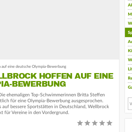
A
Mu
Wi
Sp
A
K
W
en auf eine deutsche Olympia-Bewerbung
Li
LLBROCK HOFFEN AUF EINE
Re
PIA-BEWERBUNG
G
Die ehemaligen Top-Schwimmerinnen Britta Steffen
tlich für eine Olympia-Bewerbung ausgesprochen.
gs auf bessere Sportstätten in Deutschland, Wellbrock
kt für Vereine in den Vordergrund.