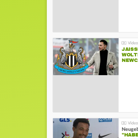
JAIS
WOLT
NEWC
"HAB