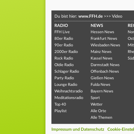
Du bist hier:
www.FFH.de
>>>
Video
RADIO
NEWS
RE
FFH Live
Hessen News
Nor
80er Radio
Frankfurt News
Ost
90er Radio
Wiesbaden News
Mit
2000er Radio
Mainz News
Rhe
Rock Radio
Kassel News
Süd
Oldie Radio
Darmstadt News
Schlager Radio
Offenbach News
Party Radio
Gießen News
Lounge Radio
Fulda News
Weihnachtsradio
Bayern News
Meditationsradio
Sport
Top 40
Wetter
Playlist
Alle Orte
Alle Themen
Impressum und Datenschutz
Cookie-Einste