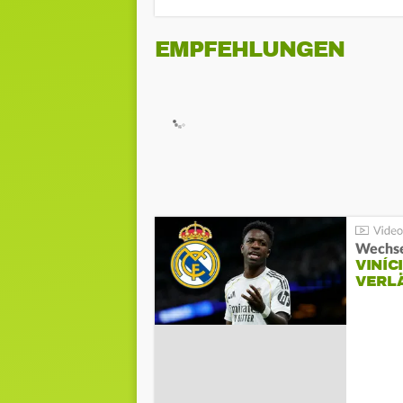
EMPFEHLUNGEN
Wechse
VINÍC
VERL