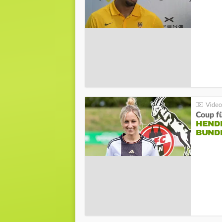
Coup fü
HENDR
BUND