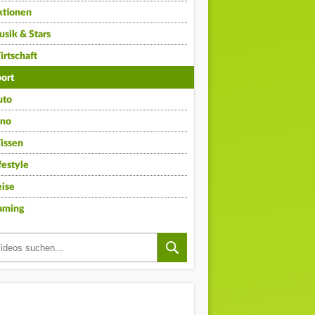
ktionen
sik & Stars
rtschaft
ort
uto
ino
issen
festyle
ise
aming