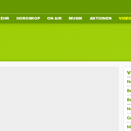
KEHR
HOROSKOP
ON AIR
MUSIK
AKTIONEN
VIDE
V
N
Be
B
N
G
M