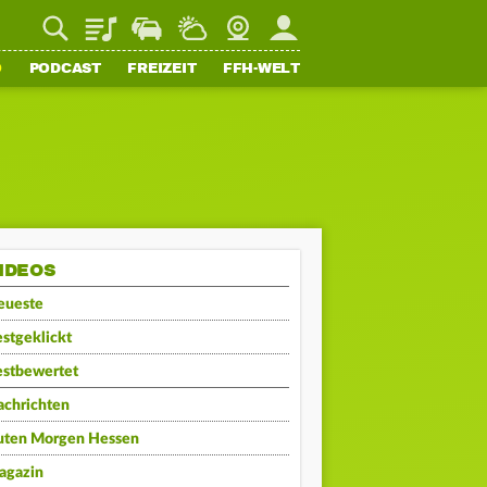
Playlist
Staupilot
Wetter
Webcam
Mein FFH
O
PODCAST
FREIZEIT
FFH-WELT
IDEOS
eueste
stgeklickt
estbewertet
achrichten
uten Morgen Hessen
agazin