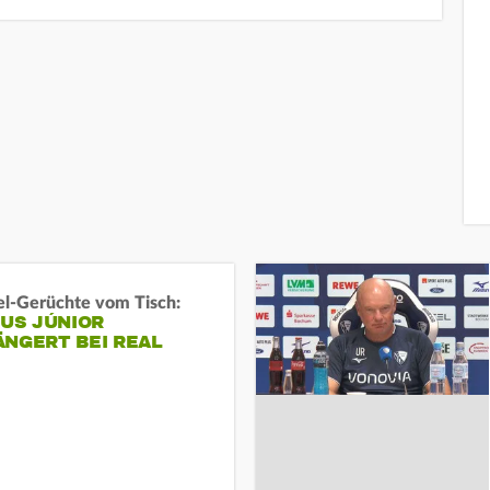
l-Gerüchte vom Tisch:
IUS JÚNIOR
ÄNGERT BEI REAL