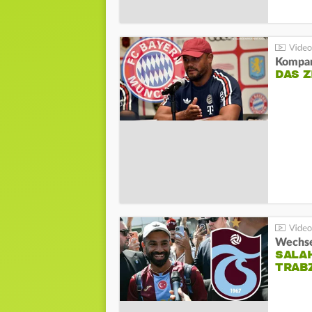
Kompa
DAS Z
Wechsel
SALA
TRAB