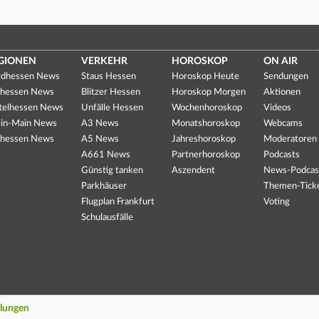
GIONEN
VERKEHR
HOROSKOP
ON AIR
dhessen News
Staus Hessen
Horoskop Heute
Sendungen
hessen News
Blitzer Hessen
Horoskop Morgen
Aktionen
telhessen News
Unfälle Hessen
Wochenhoroskop
Videos
in-Main News
A3 News
Monatshoroskop
Webcams
hessen News
A5 News
Jahreshoroskop
Moderatoren
A661 News
Partnerhoroskop
Podcasts
Günstig tanken
Aszendent
News-Podcas
Parkhäuser
Themen-Tick
Flugplan Frankfurt
Voting
Schulausfälle
llungen