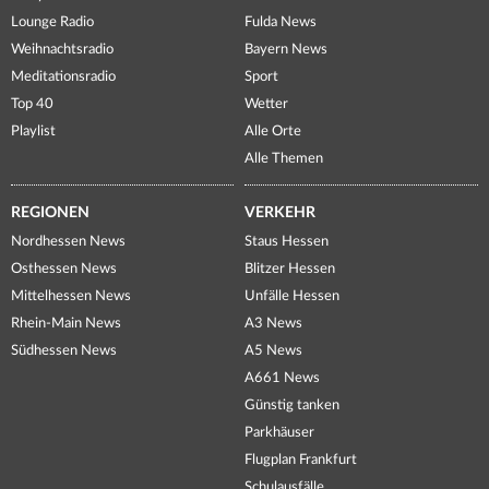
Lounge Radio
Fulda News
Weihnachtsradio
Bayern News
Meditationsradio
Sport
Top 40
Wetter
Playlist
Alle Orte
Alle Themen
REGIONEN
VERKEHR
Nordhessen News
Staus Hessen
Osthessen News
Blitzer Hessen
Mittelhessen News
Unfälle Hessen
Rhein-Main News
A3 News
Südhessen News
A5 News
A661 News
Günstig tanken
Parkhäuser
Flugplan Frankfurt
Schulausfälle