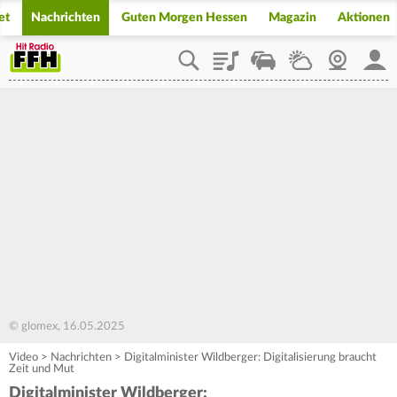
et
Nachrichten
Guten Morgen Hessen
Magazin
Aktionen
Playlist
Staupilot
Wetter
Webcam
Mein
© glomex, 16.05.2025
Video
>
Nachrichten
>
Digitalminister Wildberger: Digitalisierung braucht
Zeit und Mut
Digitalminister Wildberger: