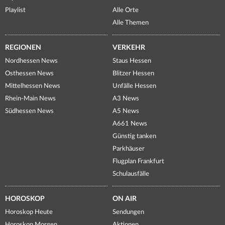
Playlist
Alle Orte
Alle Themen
REGIONEN
VERKEHR
Nordhessen News
Staus Hessen
Osthessen News
Blitzer Hessen
Mittelhessen News
Unfälle Hessen
Rhein-Main News
A3 News
Südhessen News
A5 News
A661 News
Günstig tanken
Parkhäuser
Flugplan Frankfurt
Schulausfälle
HOROSKOP
ON AIR
Horoskop Heute
Sendungen
Horoskop Morgen
Aktionen