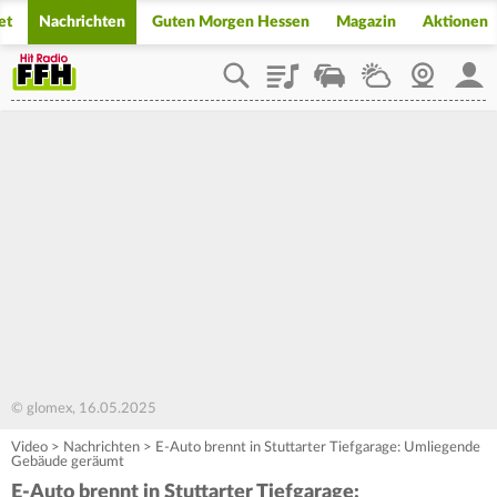
et
Nachrichten
Guten Morgen Hessen
Magazin
Aktionen
Playlist
Staupilot
Wetter
Webcam
Mein
© glomex, 16.05.2025
Video
>
Nachrichten
>
E-Auto brennt in Stuttarter Tiefgarage: Umliegende
Gebäude geräumt
E-Auto brennt in Stuttarter Tiefgarage: