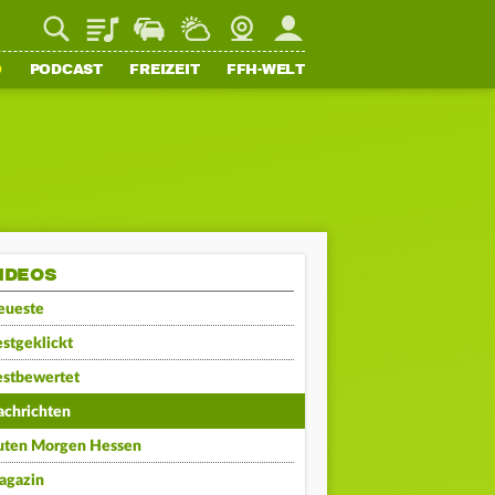
Playlist
Staupilot
Wetter
Webcam
Mein FFH
O
PODCAST
FREIZEIT
FFH-WELT
IDEOS
eueste
stgeklickt
estbewertet
achrichten
uten Morgen Hessen
agazin