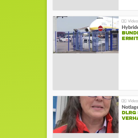
Hybrid
BUND
ERMI
Notlag
DLRG 
VERH