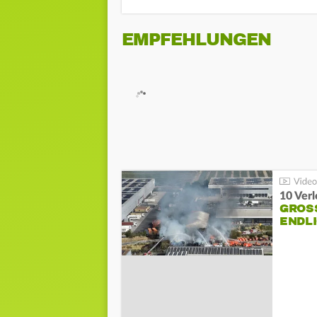
EMPFEHLUNGEN
10 Ver
GROSS
NDLI