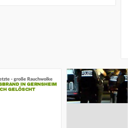
letzte - große Rauchwolke
BRAND IN GERNSHEIM E
CH GELÖSCHT