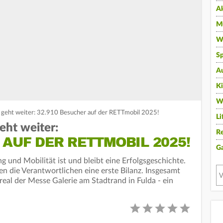
A
Mu
Wi
Sp
A
K
W
e geht weiter: 32.910 Besucher auf der RETTmobil 2025!
Li
eht weiter:
Re
 AUF DER RETTMOBIL 2025!
G
g und Mobilität ist und bleibt eine Erfolgsgeschichte.
 die Verantwortlichen eine erste Bilanz. Insgesamt
eal der Messe Galerie am Stadtrand in Fulda - ein