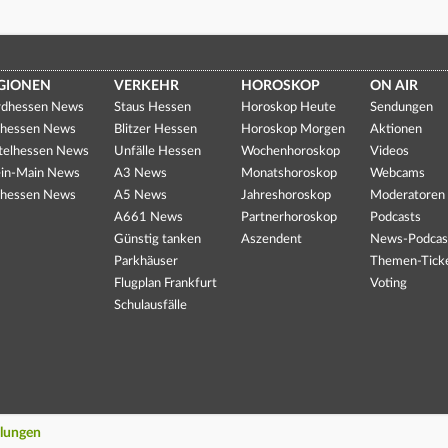
GIONEN
VERKEHR
HOROSKOP
ON AIR
dhessen News
Staus Hessen
Horoskop Heute
Sendungen
hessen News
Blitzer Hessen
Horoskop Morgen
Aktionen
telhessen News
Unfälle Hessen
Wochenhoroskop
Videos
in-Main News
A3 News
Monatshoroskop
Webcams
hessen News
A5 News
Jahreshoroskop
Moderatoren
A661 News
Partnerhoroskop
Podcasts
Günstig tanken
Aszendent
News-Podcas
Parkhäuser
Themen-Tick
Flugplan Frankfurt
Voting
Schulausfälle
llungen