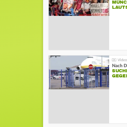
MÜNC
LAUT
Nach D
SUCH
GEGE