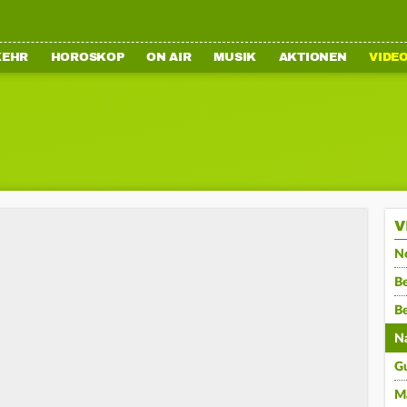
KEHR
HOROSKOP
ON AIR
MUSIK
AKTIONEN
VIDE
V
N
Be
B
N
G
M