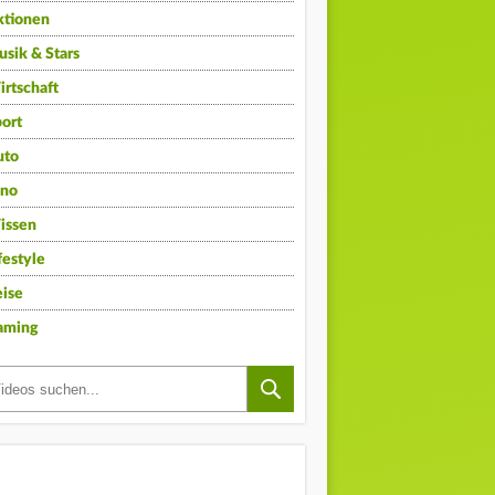
ktionen
sik & Stars
rtschaft
ort
uto
ino
issen
festyle
ise
aming