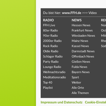
Du bist hier:
www.FFH.de
>>>
Video
RADIO
NEWS
RE
FFH Live
Hessen News
Nor
80er Radio
Frankfurt News
Ost
90er Radio
Wiesbaden News
Mit
2000er Radio
Mainz News
Rhe
Rock Radio
Kassel News
Süd
Oldie Radio
Darmstadt News
Schlager Radio
Offenbach News
Party Radio
Gießen News
Lounge Radio
Fulda News
Weihnachtsradio
Bayern News
Meditationsradio
Sport
Top 40
Wetter
Playlist
Alle Orte
Alle Themen
Impressum und Datenschutz
Cookie-Einste