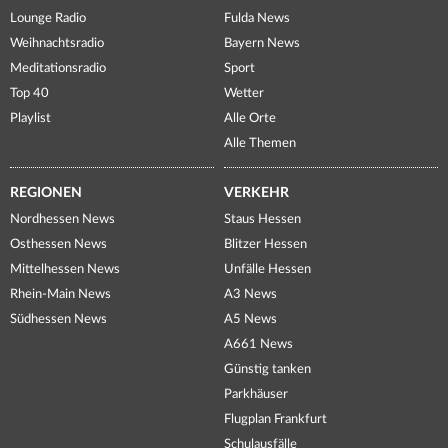
Lounge Radio
Fulda News
Weihnachtsradio
Bayern News
Meditationsradio
Sport
Top 40
Wetter
Playlist
Alle Orte
Alle Themen
REGIONEN
VERKEHR
Nordhessen News
Staus Hessen
Osthessen News
Blitzer Hessen
Mittelhessen News
Unfälle Hessen
Rhein-Main News
A3 News
Südhessen News
A5 News
A661 News
Günstig tanken
Parkhäuser
Flugplan Frankfurt
Schulausfälle