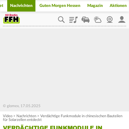
et
Nachrichten
Guten Morgen Hessen
Magazin
Aktionen
Playlist
Staupilot
Wetter
Webcam
Mein
© glomex, 17.05.2025
Video
>
Nachrichten
>
Verdächtige Funkmodule in chinesischen Bauteilen
für Solarzellen entdeckt
VERDÄCHTIGE FUNKMODULE IN