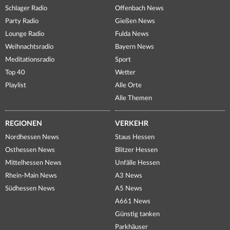
Schlager Radio
Offenbach News
Party Radio
Gießen News
Lounge Radio
Fulda News
Weihnachtsradio
Bayern News
Meditationsradio
Sport
Top 40
Wetter
Playlist
Alle Orte
Alle Themen
REGIONEN
VERKEHR
Nordhessen News
Staus Hessen
Osthessen News
Blitzer Hessen
Mittelhessen News
Unfälle Hessen
Rhein-Main News
A3 News
Südhessen News
A5 News
A661 News
Günstig tanken
Parkhäuser