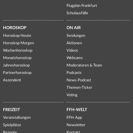
Flugplan Frankfurt
Schulausfälle
HOROSKOP
ON AIR
Horoskop Heute
Sendungen
Horoskop Morgen
Aktionen
Wochenhoroskop
Videos
Monatshoroskop
Webcams
Jahreshoroskop
Moderatoren & Team
Partnerhoroskop
Podcasts
Aszendent
News-Podcast
Themen-Ticker
Voting
FREIZEIT
FFH-WELT
Veranstaltungen
FFH-App
Spielplätze
Newsletter
Rezepte
Kontakt