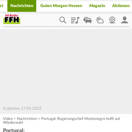
et
Nachrichten
Guten Morgen Hessen
Magazin
Aktionen
Playlist
Staupilot
Wetter
Webcam
Mein
© glomex, 17.05.2025
Video
>
Nachrichten
>
Portugal: Regierungschef Montenegro hofft auf
Wiederwahl
Portugal: