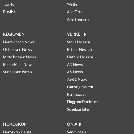
Top 40
Wetter
Playlist
Alle Orte
Alle Themen
REGIONEN
VERKEHR
Nordhessen News
Staus Hessen
Osthessen News
Blitzer Hessen
Mittelhessen News
Unfälle Hessen
Rhein-Main News
A3 News
Südhessen News
A5 News
A661 News
Günstig tanken
Parkhäuser
Flugplan Frankfurt
Schulausfälle
HOROSKOP
ON AIR
Horoskop Heute
Sendungen