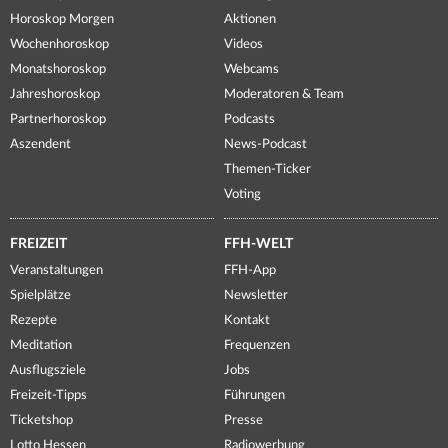
Horoskop Morgen
Aktionen
Wochenhoroskop
Videos
Monatshoroskop
Webcams
Jahreshoroskop
Moderatoren & Team
Partnerhoroskop
Podcasts
Aszendent
News-Podcast
Themen-Ticker
Voting
FREIZEIT
FFH-WELT
Veranstaltungen
FFH-App
Spielplätze
Newsletter
Rezepte
Kontakt
Meditation
Frequenzen
Ausflugsziele
Jobs
Freizeit-Tipps
Führungen
Ticketshop
Presse
Lotto Hessen
Radiowerbung