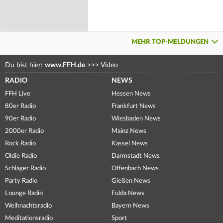
MEHR TOP-MELDUNGEN
Du bist hier:
www.FFH.de
>>>
Video
RADIO
NEWS
FFH Live
Hessen News
80er Radio
Frankfurt News
90er Radio
Wiesbaden News
2000er Radio
Mainz News
Rock Radio
Kassel News
Oldie Radio
Darmstadt News
Schlager Radio
Offenbach News
Party Radio
Gießen News
Lounge Radio
Fulda News
Weihnachtsradio
Bayern News
Meditationsradio
Sport