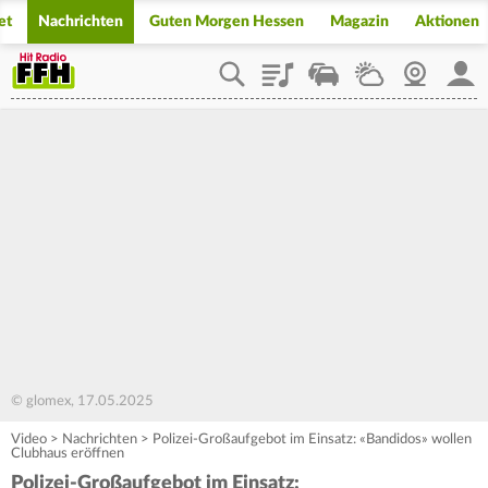
et
Nachrichten
Guten Morgen Hessen
Magazin
Aktionen
Playlist
Staupilot
Wetter
Webcam
Mein
© glomex, 17.05.2025
Video
>
Nachrichten
>
Polizei-Großaufgebot im Einsatz: «Bandidos» wollen
Clubhaus eröffnen
Polizei-Großaufgebot im Einsatz: