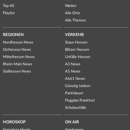
Top 40
Wetter
Playlist
Alle Orte
Alle Themen
REGIONEN
VERKEHR
Nordhessen News
Staus Hessen
Osthessen News
Blitzer Hessen
Mittelhessen News
Unfälle Hessen
Rhein-Main News
A3 News
Südhessen News
A5 News
A661 News
Günstig tanken
Parkhäuser
Flugplan Frankfurt
Schulausfälle
HOROSKOP
ON AIR
Horoskop Heute
Sendungen