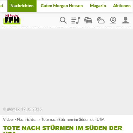
et
Nachrichten
Guten Morgen Hessen
Magazin
Aktionen
Playlist
Staupilot
Wetter
Webcam
Mein
© glomex, 17.05.2025
Video
>
Nachrichten
>
Tote nach Stürmen im Süden der USA
TOTE NACH STÜRMEN IM SÜDEN DER