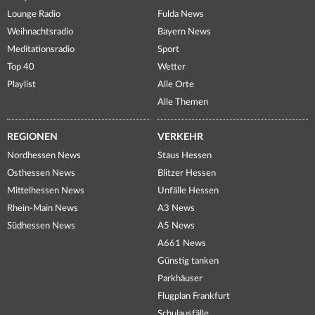
Lounge Radio
Fulda News
Weihnachtsradio
Bayern News
Meditationsradio
Sport
Top 40
Wetter
Playlist
Alle Orte
Alle Themen
REGIONEN
VERKEHR
Nordhessen News
Staus Hessen
Osthessen News
Blitzer Hessen
Mittelhessen News
Unfälle Hessen
Rhein-Main News
A3 News
Südhessen News
A5 News
A661 News
Günstig tanken
Parkhäuser
Flugplan Frankfurt
Schulausfälle