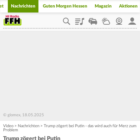
et
Nachrichten
Guten Morgen Hessen
Magazin
Aktionen
Playlist
Staupilot
Wetter
Webcam
Mein
© glomex, 18.05.2025
Video
>
Nachrichten
>
Trump zögert bei Putin - das wird auch für Merz zum
Problem
Trump zögert bei Putin