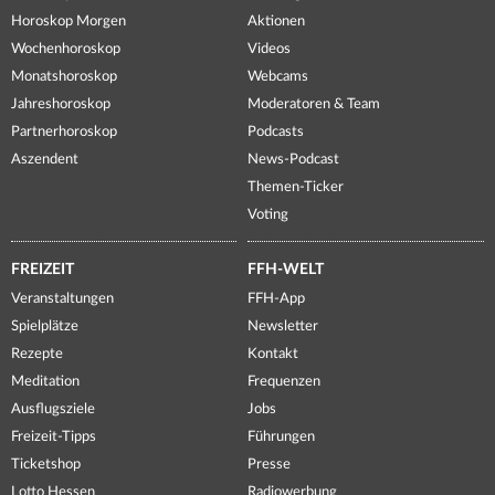
Horoskop Morgen
Aktionen
Wochenhoroskop
Videos
Monatshoroskop
Webcams
Jahreshoroskop
Moderatoren & Team
Partnerhoroskop
Podcasts
Aszendent
News-Podcast
Themen-Ticker
Voting
FREIZEIT
FFH-WELT
Veranstaltungen
FFH-App
Spielplätze
Newsletter
Rezepte
Kontakt
Meditation
Frequenzen
Ausflugsziele
Jobs
Freizeit-Tipps
Führungen
Ticketshop
Presse
Lotto Hessen
Radiowerbung