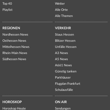
Top 40
Wetter
Playlist
Alle Orte
Alle Themen
REGIONEN
VERKEHR
Nordhessen News
Staus Hessen
Osthessen News
Blitzer Hessen
Mittelhessen News
Unfälle Hessen
Rhein-Main News
A3 News
Südhessen News
A5 News
A661 News
Günstig tanken
Parkhäuser
Flugplan Frankfurt
Schulausfälle
HOROSKOP
ON AIR
Horoskop Heute
Sendungen