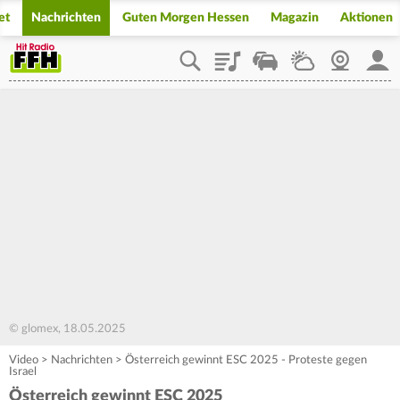
et
Nachrichten
Guten Morgen Hessen
Magazin
Aktionen
Playlist
Staupilot
Wetter
Webcam
Mein
© glomex, 18.05.2025
Video
>
Nachrichten
>
Österreich gewinnt ESC 2025 - Proteste gegen
Israel
Österreich gewinnt ESC 2025