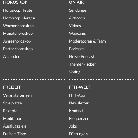
HOROSKOP
ON AIR
Horoskop Heute
Sendungen
Horoskop Morgen
Aktionen
Wochenhoroskop
Videos
Monatshoroskop
Webcams
Jahreshoroskop
Moderatoren & Team
Partnerhoroskop
Podcasts
Aszendent
News-Podcast
Themen-Ticker
Voting
FREIZEIT
FFH-WELT
Veranstaltungen
FFH-App
Spielplätze
Newsletter
Rezepte
Kontakt
Meditation
Frequenzen
Ausflugsziele
Jobs
Freizeit-Tipps
Führungen