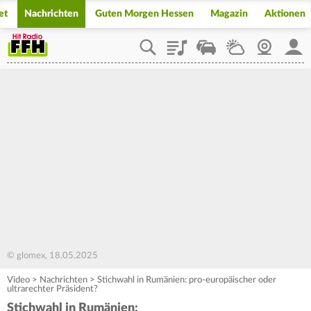
et
Nachrichten
Guten Morgen Hessen
Magazin
Aktionen
Playlist
Staupilot
Wetter
Webcam
Mein
© glomex, 18.05.2025
Video
>
Nachrichten
>
Stichwahl in Rumänien: pro-europäischer oder
ultrarechter Präsident?
Stichwahl in Rumänien: