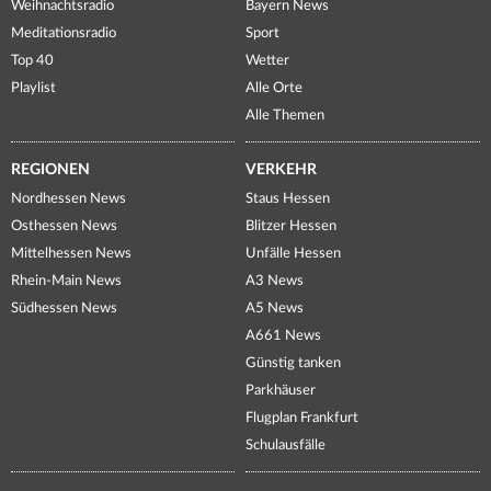
Weihnachtsradio
Bayern News
Meditationsradio
Sport
Top 40
Wetter
Playlist
Alle Orte
Alle Themen
REGIONEN
VERKEHR
Nordhessen News
Staus Hessen
Osthessen News
Blitzer Hessen
Mittelhessen News
Unfälle Hessen
Rhein-Main News
A3 News
Südhessen News
A5 News
A661 News
Günstig tanken
Parkhäuser
Flugplan Frankfurt
Schulausfälle