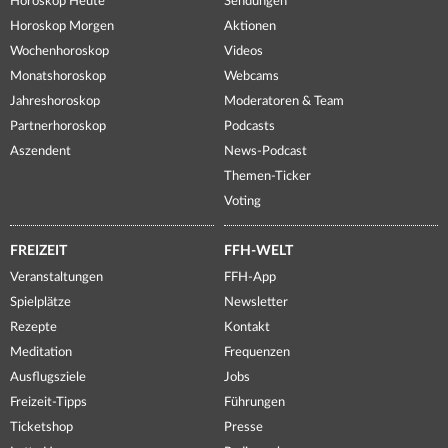
Horoskop Heute
Sendungen
Horoskop Morgen
Aktionen
Wochenhoroskop
Videos
Monatshoroskop
Webcams
Jahreshoroskop
Moderatoren & Team
Partnerhoroskop
Podcasts
Aszendent
News-Podcast
Themen-Ticker
Voting
FREIZEIT
FFH-WELT
Veranstaltungen
FFH-App
Spielplätze
Newsletter
Rezepte
Kontakt
Meditation
Frequenzen
Ausflugsziele
Jobs
Freizeit-Tipps
Führungen
Ticketshop
Presse