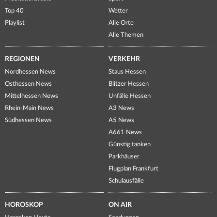
Top 40
Wetter
Playlist
Alle Orte
Alle Themen
REGIONEN
VERKEHR
Nordhessen News
Staus Hessen
Osthessen News
Blitzer Hessen
Mittelhessen News
Unfälle Hessen
Rhein-Main News
A3 News
Südhessen News
A5 News
A661 News
Günstig tanken
Parkhäuser
Flugplan Frankfurt
Schulausfälle
HOROSKOP
ON AIR