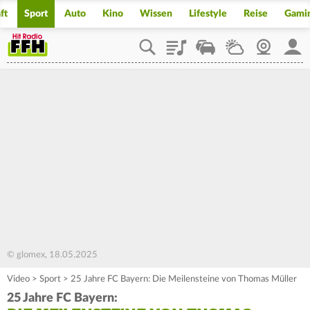
ft
Sport
Auto
Kino
Wissen
Lifestyle
Reise
Gami
Playlist
Staupilot
Wetter
Webcam
Mein
© glomex, 18.05.2025
Video
>
Sport
>
25 Jahre FC Bayern: Die Meilensteine von Thomas Müller
25 Jahre FC Bayern: