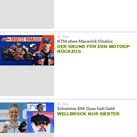
KTM ohne Maverick Vinales:
DER GRUND FÜR DEN MOTOGP-
RÜCKZUG
Schwimm-EM: Gose holt Gold
WELLBROCK NUR SIEBTER