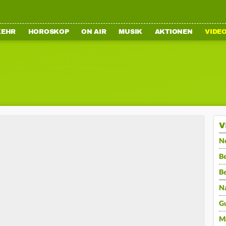
KEHR
HOROSKOP
ON AIR
MUSIK
AKTIONEN
VIDE
V
N
Be
B
N
G
M