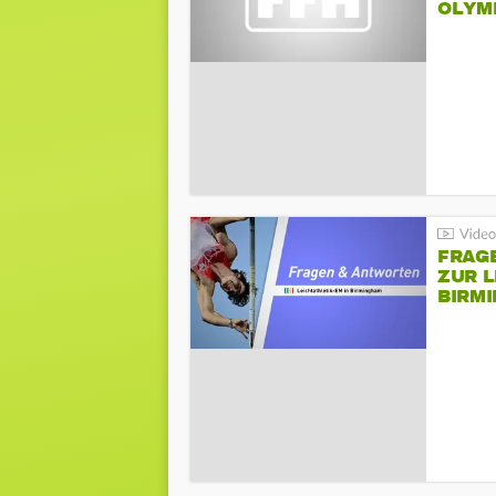
LYMPI
FRAG
ZUR L
BIRM