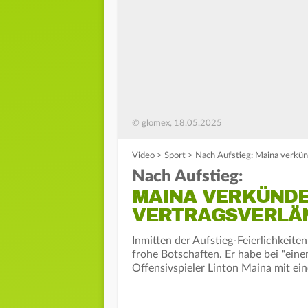
© glomex, 18.05.2025
Video
>
Sport
>
Nach Aufstieg: Maina verkün
Nach Aufstieg:
MAINA VERKÜND
VERTRAGSVERLÄ
Inmitten der Aufstieg-Feierlichkeite
frohe Botschaften. Er habe bei "ein
Offensivspieler Linton Maina mit e