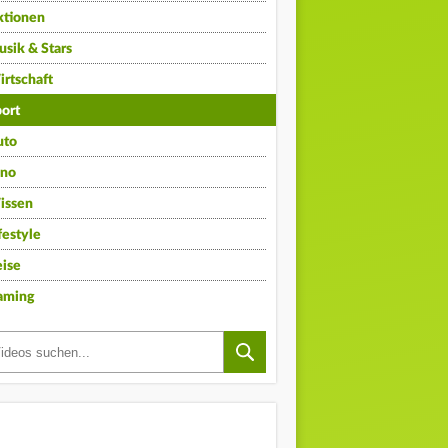
ktionen
sik & Stars
rtschaft
ort
uto
ino
issen
festyle
ise
aming