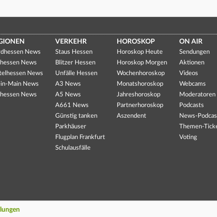
GIONEN
VERKEHR
HOROSKOP
ON AIR
dhessen News
Staus Hessen
Horoskop Heute
Sendungen
hessen News
Blitzer Hessen
Horoskop Morgen
Aktionen
telhessen News
Unfälle Hessen
Wochenhoroskop
Videos
in-Main News
A3 News
Monatshoroskop
Webcams
hessen News
A5 News
Jahreshoroskop
Moderatoren
A661 News
Partnerhoroskop
Podcasts
Günstig tanken
Aszendent
News-Podcas
Parkhäuser
Themen-Tick
Flugplan Frankfurt
Voting
Schulausfälle
llungen