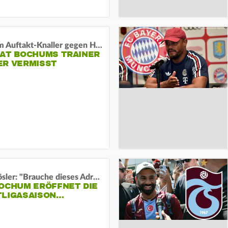
Vor dem Auftakt-Knaller gegen Hertha:
HAT BOCHUMS TRAINER
ER VERMISST
Uwe Rösler: "Brauche dieses Adrenalin"
BOCHUM ERÖFFNET DIE
TLIGASAISON…