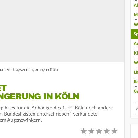
A
Mu
Wi
Sp
A
K
W
det Vertragsverlängerung in Köln
Li
Re
ET
G
NGERUNG IN KÖLN
n gibt es für die Anhänger des 1. FC Köln noch andere
em Bundesligisten unterschrieben", verkündete
inem Augenzwinkern.