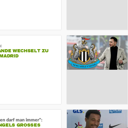
:
ANDE WECHSELT ZU
 MADRID
en darf man immer":
GELS GROSSES O