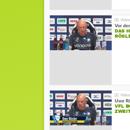
DAS 
RÖSL
VFL 
ZWEI