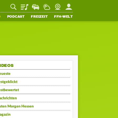
Playlist
Staupilot
Wetter
Webcam
Mein FFH
O
PODCAST
FREIZEIT
FFH-WELT
IDEOS
eueste
stgeklickt
estbewertet
achrichten
uten Morgen Hessen
agazin