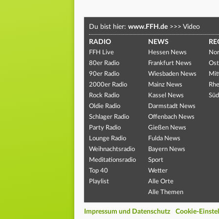
Du bist hier:
www.FFH.de
>>>
Video
RADIO
NEWS
RE
FFH Live
Hessen News
Nor
80er Radio
Frankfurt News
Ost
90er Radio
Wiesbaden News
Mit
2000er Radio
Mainz News
Rhe
Rock Radio
Kassel News
Süd
Oldie Radio
Darmstadt News
Schlager Radio
Offenbach News
Party Radio
Gießen News
Lounge Radio
Fulda News
Weihnachtsradio
Bayern News
Meditationsradio
Sport
Top 40
Wetter
Playlist
Alle Orte
Alle Themen
Impressum und Datenschutz
Cookie-Einste