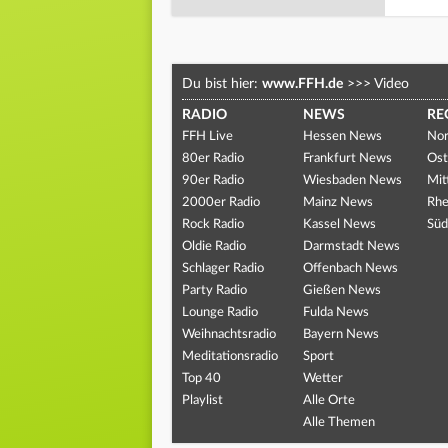
Du bist hier:
www.FFH.de
>>>
Video
RADIO
NEWS
RE
FFH Live
Hessen News
Nor
80er Radio
Frankfurt News
Ost
90er Radio
Wiesbaden News
Mit
2000er Radio
Mainz News
Rhe
Rock Radio
Kassel News
Süd
Oldie Radio
Darmstadt News
Schlager Radio
Offenbach News
Party Radio
Gießen News
Lounge Radio
Fulda News
Weihnachtsradio
Bayern News
Meditationsradio
Sport
Top 40
Wetter
Playlist
Alle Orte
Alle Themen