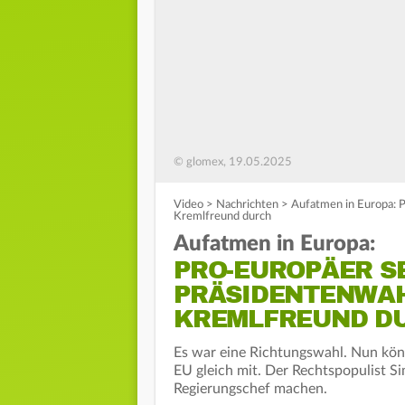
© glomex, 19.05.2025
Video
>
Nachrichten
>
Aufatmen in Europa: P
Kremlfreund durch
Aufatmen in Europa:
PRO-EUROPÄER SE
PRÄSIDENTENWAH
KREMLFREUND D
Es war eine Richtungswahl. Nun kön
EU gleich mit. Der Rechtspopulist S
Regierungschef machen.