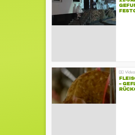
22-JÄ
GEFU
FEST
FLEI
– GEF
ÜCKG