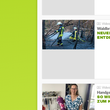
Waldbr
NEUE
ENTD
Handge
SO WI
ZUM 