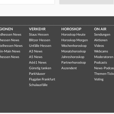
GIONEN
VERKEHR
HOROSKOP
ON AIR
dhessen News
Staus Hessen
Horoskop Heute
Sendungen
hessen News
Blitzer Hessen
Horoskop Morgen
Aktionen
telhessen News
Unfälle Hessen
Wochenhoroskop
Videos
in-Main News
A3 News
Monatshoroskop
Webcams
hessen News
A5 News
Jahreshoroskop
Moderatoren
A661 News
Partnerhoroskop
Podcasts
Günstig tanken
Aszendent
News-Podcas
Parkhäuser
Themen-Tick
Flugplan Frankfurt
Voting
Schulausfälle