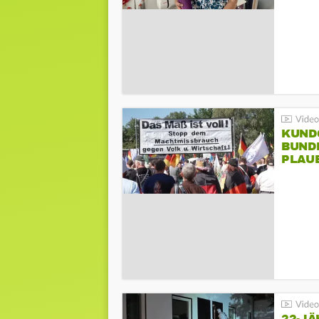
KUND
BUND
PLAU
GEGE