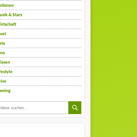
ktionen
sik & Stars
rtschaft
ort
uto
ino
issen
festyle
ise
aming