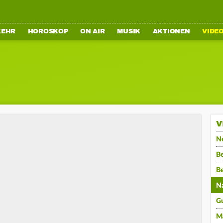
KEHR
HOROSKOP
ON AIR
MUSIK
AKTIONEN
VIDE
V
N
Be
B
N
G
M