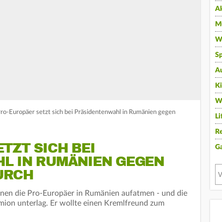
A
Mu
Wi
Sp
A
K
W
ro-Europäer setzt sich bei Präsidentenwahl in Rumänien gegen
Li
Re
TZT SICH BEI
G
L IN RUMÄNIEN GEGEN
URCH
nen die Pro-Europäer in Rumänien aufatmen - und die
imion unterlag. Er wollte einen Kremlfreund zum