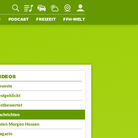
Playlist
Staupilot
Wetter
Webcam
Mein FFH
O
PODCAST
FREIZEIT
FFH-WELT
IDEOS
eueste
stgeklickt
estbewertet
achrichten
uten Morgen Hessen
agazin