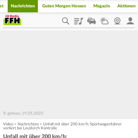
et
Nachrichten
Guten Morgen Hessen
Magazin
Aktionen
Playlist
Staupilot
Wetter
Webcam
Mein
© glomex, 19.05.2025
Video
>
Nachrichten
>
Unfall mit über 200 km/h: Sportwagenfahrer
verliert bei Leutkirch Kontrolle
Unfall mit über 200 km/h: