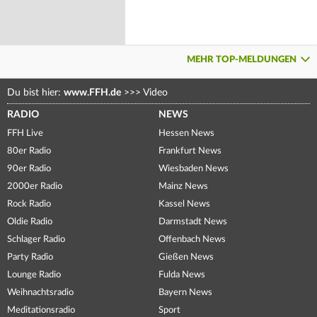
MEHR TOP-MELDUNGEN
Du bist hier:
www.FFH.de
>>>
Video
RADIO
NEWS
FFH Live
Hessen News
80er Radio
Frankfurt News
90er Radio
Wiesbaden News
2000er Radio
Mainz News
Rock Radio
Kassel News
Oldie Radio
Darmstadt News
Schlager Radio
Offenbach News
Party Radio
Gießen News
Lounge Radio
Fulda News
Weihnachtsradio
Bayern News
Meditationsradio
Sport