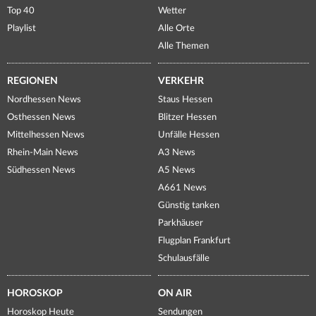
Top 40
Wetter
Playlist
Alle Orte
Alle Themen
REGIONEN
VERKEHR
Nordhessen News
Staus Hessen
Osthessen News
Blitzer Hessen
Mittelhessen News
Unfälle Hessen
Rhein-Main News
A3 News
Südhessen News
A5 News
A661 News
Günstig tanken
Parkhäuser
Flugplan Frankfurt
Schulausfälle
HOROSKOP
ON AIR
Horoskop Heute
Sendungen