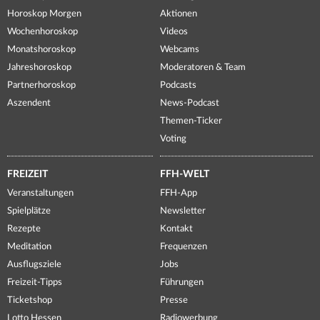
Horoskop Morgen
Aktionen
Wochenhoroskop
Videos
Monatshoroskop
Webcams
Jahreshoroskop
Moderatoren & Team
Partnerhoroskop
Podcasts
Aszendent
News-Podcast
Themen-Ticker
Voting
FREIZEIT
FFH-WELT
Veranstaltungen
FFH-App
Spielplätze
Newsletter
Rezepte
Kontakt
Meditation
Frequenzen
Ausflugsziele
Jobs
Freizeit-Tipps
Führungen
Ticketshop
Presse
Lotto Hessen
Radiowerbung