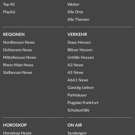
Top 40
Wetter
Playlist
Alle Orte
Alle Themen
REGIONEN
VERKEHR
Nordhessen News
Staus Hessen
Osthessen News
Blitzer Hessen
Mittelhessen News
Unfälle Hessen
Rhein-Main News
A3 News
Südhessen News
A5 News
A661 News
Günstig tanken
Parkhäuser
Flugplan Frankfurt
Schulausfälle
HOROSKOP
ON AIR
Horoskop Heute
Sendungen