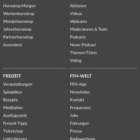
Horoskop Morgen
Aktionen
Wochenhoroskop
Videos
Monatshoroskop
Webcams
Jahreshoroskop
Moderatoren & Team
Partnerhoroskop
Podcasts
Aszendent
News-Podcast
Themen-Ticker
Voting
FREIZEIT
FFH-WELT
Veranstaltungen
FFH-App
Spielplätze
Newsletter
Rezepte
Kontakt
Meditation
Frequenzen
Ausflugsziele
Jobs
Freizeit-Tipps
Führungen
Ticketshop
Presse
Lotto Hessen
Radiowerbung