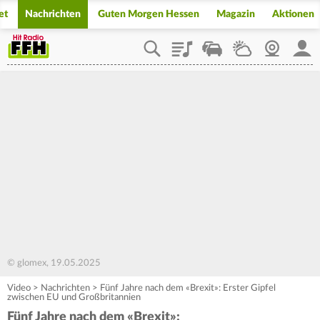
et
Nachrichten
Guten Morgen Hessen
Magazin
Aktionen
Playlist
Staupilot
Wetter
Webcam
Mein
© glomex, 19.05.2025
Video
>
Nachrichten
>
Fünf Jahre nach dem «Brexit»: Erster Gipfel
zwischen EU und Großbritannien
Fünf Jahre nach dem «Brexit»: