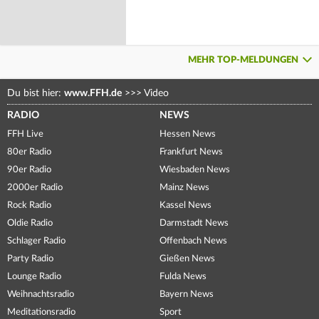
MEHR TOP-MELDUNGEN
Du bist hier:
www.FFH.de
>>>
Video
RADIO
NEWS
FFH Live
Hessen News
80er Radio
Frankfurt News
90er Radio
Wiesbaden News
2000er Radio
Mainz News
Rock Radio
Kassel News
Oldie Radio
Darmstadt News
Schlager Radio
Offenbach News
Party Radio
Gießen News
Lounge Radio
Fulda News
Weihnachtsradio
Bayern News
Meditationsradio
Sport