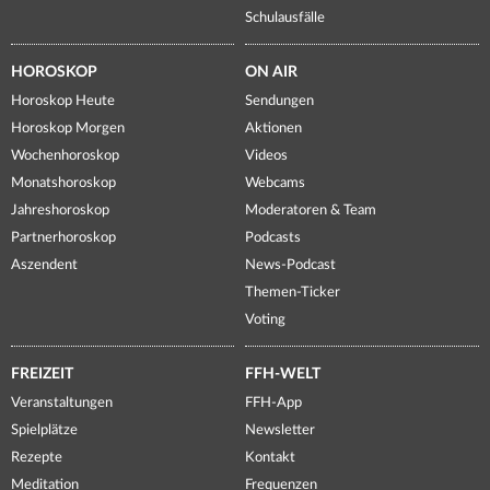
Schulausfälle
HOROSKOP
ON AIR
Horoskop Heute
Sendungen
Horoskop Morgen
Aktionen
Wochenhoroskop
Videos
Monatshoroskop
Webcams
Jahreshoroskop
Moderatoren & Team
Partnerhoroskop
Podcasts
Aszendent
News-Podcast
Themen-Ticker
Voting
FREIZEIT
FFH-WELT
Veranstaltungen
FFH-App
Spielplätze
Newsletter
Rezepte
Kontakt
Meditation
Frequenzen