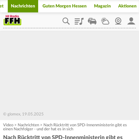
et
Nachrichten
Guten Morgen Hessen
Magazin
Aktionen
Playlist
Staupilot
Wetter
Webcam
Mein
© glomex, 19.05.2025
Video
>
Nachrichten
>
Nach Rücktritt von SPD-Innenministerin gibt es
einen Nachfolger - und der hat es in sich
Nach Rücktritt von SPD-Innenministerin gibt es