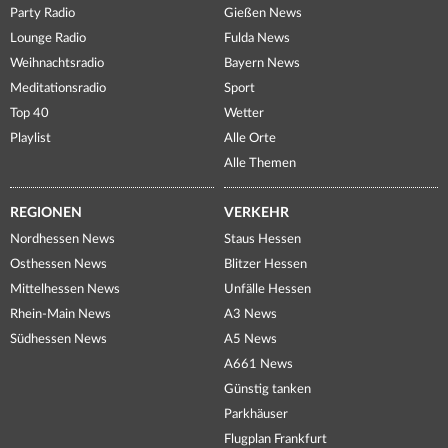
Party Radio
Gießen News
Lounge Radio
Fulda News
Weihnachtsradio
Bayern News
Meditationsradio
Sport
Top 40
Wetter
Playlist
Alle Orte
Alle Themen
REGIONEN
VERKEHR
Nordhessen News
Staus Hessen
Osthessen News
Blitzer Hessen
Mittelhessen News
Unfälle Hessen
Rhein-Main News
A3 News
Südhessen News
A5 News
A661 News
Günstig tanken
Parkhäuser
Flugplan Frankfurt