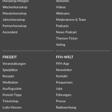
Horoskop Morgen
Aktionen
Wochenhoroskop
Videos
Monatshoroskop
Webcams
Jahreshoroskop
Moderatoren & Team
Partnerhoroskop
Podcasts
Aszendent
News-Podcast
Themen-Ticker
Voting
FREIZEIT
FFH-WELT
Veranstaltungen
FFH-App
Spielplätze
Newsletter
Rezepte
Kontakt
Meditation
Frequenzen
Ausflugsziele
Jobs
Freizeit-Tipps
Führungen
Ticketshop
Presse
Lotto Hessen
Radiowerbung