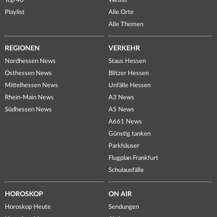
Top 40
Wetter
Playlist
Alle Orte
Alle Themen
REGIONEN
VERKEHR
Nordhessen News
Staus Hessen
Osthessen News
Blitzer Hessen
Mittelhessen News
Unfälle Hessen
Rhein-Main News
A3 News
Südhessen News
A5 News
A661 News
Günstig tanken
Parkhäuser
Flugplan Frankfurt
Schulausfälle
HOROSKOP
ON AIR
Horoskop Heute
Sendungen