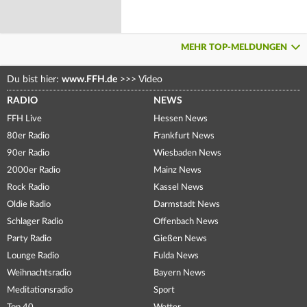
MEHR TOP-MELDUNGEN
Du bist hier:
www.FFH.de
>>>
Video
RADIO
NEWS
FFH Live
Hessen News
80er Radio
Frankfurt News
90er Radio
Wiesbaden News
2000er Radio
Mainz News
Rock Radio
Kassel News
Oldie Radio
Darmstadt News
Schlager Radio
Offenbach News
Party Radio
Gießen News
Lounge Radio
Fulda News
Weihnachtsradio
Bayern News
Meditationsradio
Sport