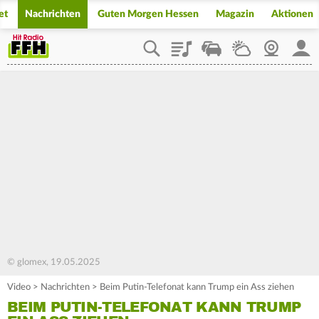
et
Nachrichten
Guten Morgen Hessen
Magazin
Aktionen
Playlist
Staupilot
Wetter
Webcam
Mein
© glomex, 19.05.2025
Video
>
Nachrichten
>
Beim Putin-Telefonat kann Trump ein Ass ziehen
BEIM PUTIN-TELEFONAT KANN TRUMP