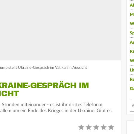
A
Mu
Wi
Sp
A
K
W
rump stellt Ukraine-Gespräch im Vatikan in Aussicht
Li
Re
KRAINE-GESPRÄCH IM
G
ICHT
tunden miteinander - es ist ihr drittes Telefonat
allem um ein Ende des Krieges in der Ukraine. Gibt es