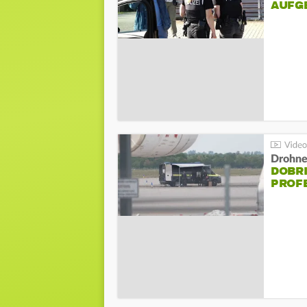
AUFG
Drohnen
DOBR
PROF