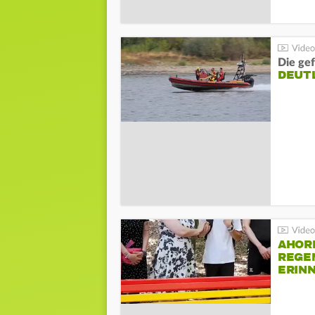
Die gef
DEUT
AHOR
REGE
ERIN
BEIM 