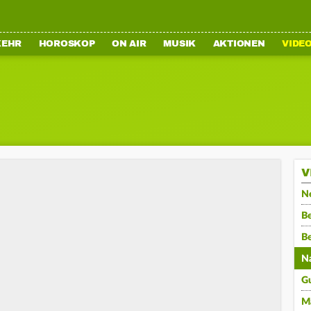
KEHR
HOROSKOP
ON AIR
MUSIK
AKTIONEN
VIDE
V
N
Be
B
N
G
M