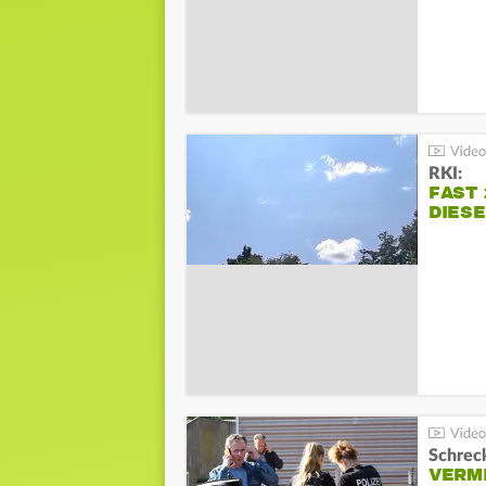
RKI:
FAST 
DIES
Schreck
VERM