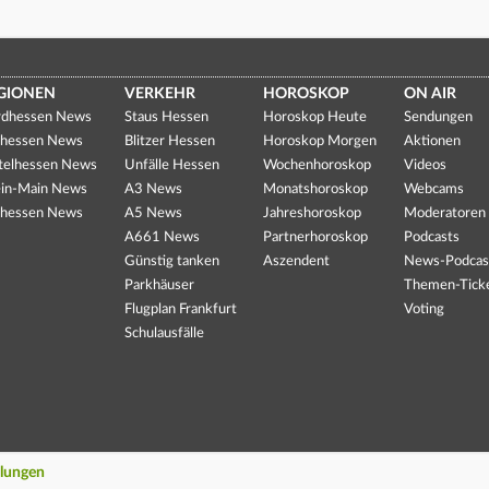
GIONEN
VERKEHR
HOROSKOP
ON AIR
dhessen News
Staus Hessen
Horoskop Heute
Sendungen
hessen News
Blitzer Hessen
Horoskop Morgen
Aktionen
telhessen News
Unfälle Hessen
Wochenhoroskop
Videos
in-Main News
A3 News
Monatshoroskop
Webcams
hessen News
A5 News
Jahreshoroskop
Moderatoren
A661 News
Partnerhoroskop
Podcasts
Günstig tanken
Aszendent
News-Podcas
Parkhäuser
Themen-Tick
Flugplan Frankfurt
Voting
Schulausfälle
llungen