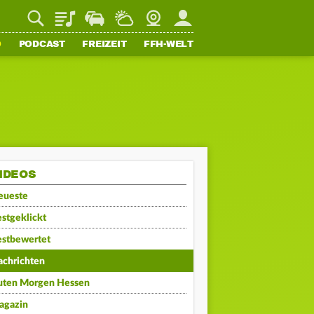
Playlist
Staupilot
Wetter
Webcam
Mein FFH
O
PODCAST
FREIZEIT
FFH-WELT
IDEOS
eueste
stgeklickt
estbewertet
achrichten
uten Morgen Hessen
agazin