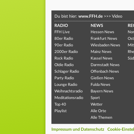
Du bist hier:
www.FFH.de
>>>
Video
RADIO
NEWS
RE
FFH Live
Hessen News
Nor
80er Radio
Frankfurt News
Ost
90er Radio
Wiesbaden News
Mit
2000er Radio
Mainz News
Rhe
Rock Radio
Kassel News
Süd
Oldie Radio
Darmstadt News
Schlager Radio
Offenbach News
Party Radio
Gießen News
Lounge Radio
Fulda News
Weihnachtsradio
Bayern News
Meditationsradio
Sport
Top 40
Wetter
Playlist
Alle Orte
Alle Themen
Impressum und Datenschutz
Cookie-Einste