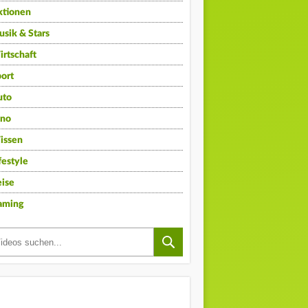
ktionen
sik & Stars
rtschaft
ort
uto
ino
issen
festyle
ise
aming