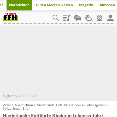
et
Nachrichten
Guten Morgen Hessen
Magazin
Aktionen
Playlist
Staupilot
Wetter
Webcam
Mein
© glomex, 20.05.2025
Video
>
Nachrichten
>
Niederlande: Entführte Kinder in Lebensgefahr? -
Polizei findet Brief
Niederlande: Entführte Kinder in Lebensgefahr?