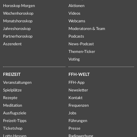
Horoskop Morgen
Aktionen
Wochenhoroskop
Videos
Monatshoroskop
Webcams
Jahreshoroskop
Moderatoren & Team
Partnerhoroskop
Podcasts
Aszendent
News-Podcast
Themen-Ticker
Voting
FREIZEIT
FFH-WELT
Veranstaltungen
FFH-App
Spielplätze
Newsletter
Rezepte
Kontakt
Meditation
Frequenzen
Ausflugsziele
Jobs
Freizeit-Tipps
Führungen
Ticketshop
Presse
Lotto Hessen
Radiowerbung