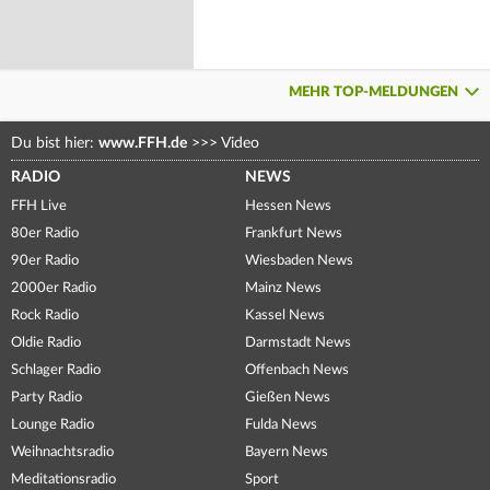
MEHR TOP-MELDUNGEN
Du bist hier:
www.FFH.de
>>>
Video
RADIO
NEWS
FFH Live
Hessen News
80er Radio
Frankfurt News
90er Radio
Wiesbaden News
2000er Radio
Mainz News
Rock Radio
Kassel News
Oldie Radio
Darmstadt News
Schlager Radio
Offenbach News
Party Radio
Gießen News
Lounge Radio
Fulda News
Weihnachtsradio
Bayern News
Meditationsradio
Sport