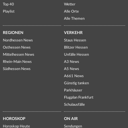
Top 40
Wetter
Playlist
Alle Orte
Alle Themen
REGIONEN
VERKEHR
Nordhessen News
Staus Hessen
Osthessen News
Blitzer Hessen
Mittelhessen News
Unfälle Hessen
Rhein-Main News
A3 News
Südhessen News
A5 News
A661 News
Günstig tanken
Parkhäuser
Flugplan Frankfurt
Schulausfälle
HOROSKOP
ON AIR
Horoskop Heute
Sendungen