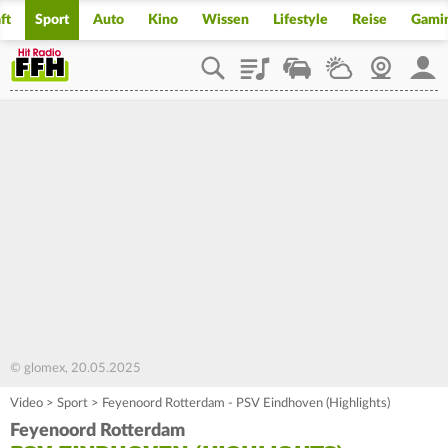
ft
Sport
Auto
Kino
Wissen
Lifestyle
Reise
Gami
Playlist
Staupilot
Wetter
Webcam
Mein
© glomex, 20.05.2025
Video
>
Sport
>
Feyenoord Rotterdam - PSV Eindhoven (Highlights)
Feyenoord Rotterdam