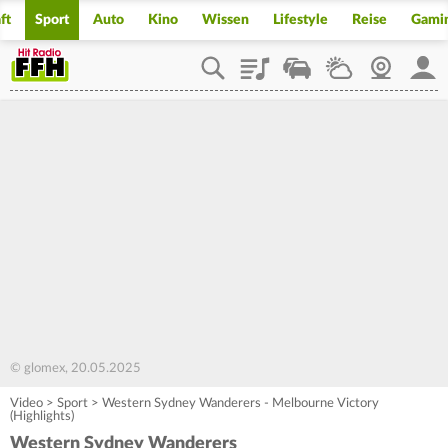
ft
Sport
Auto
Kino
Wissen
Lifestyle
Reise
Gami
Playlist
Staupilot
Wetter
Webcam
Mein
© glomex, 20.05.2025
Video
>
Sport
>
Western Sydney Wanderers - Melbourne Victory
(Highlights)
Western Sydney Wanderers