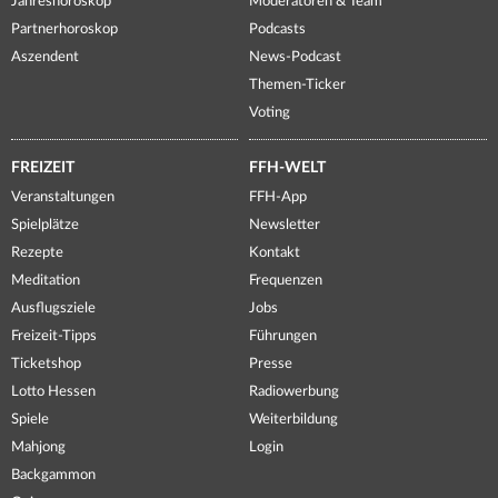
Jahreshoroskop
Moderatoren & Team
Partnerhoroskop
Podcasts
Aszendent
News-Podcast
Themen-Ticker
Voting
FREIZEIT
FFH-WELT
Veranstaltungen
FFH-App
Spielplätze
Newsletter
Rezepte
Kontakt
Meditation
Frequenzen
Ausflugsziele
Jobs
Freizeit-Tipps
Führungen
Ticketshop
Presse
Lotto Hessen
Radiowerbung
Spiele
Weiterbildung
Mahjong
Login
Backgammon