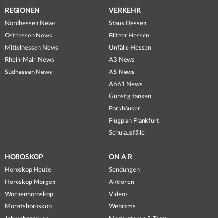
REGIONEN
VERKEHR
Nordhessen News
Staus Hessen
Osthessen News
Blitzer Hessen
Mittelhessen News
Unfälle Hessen
Rhein-Main News
A3 News
Südhessen News
A5 News
A661 News
Günstig tanken
Parkhäuser
Flugplan Frankfurt
Schulausfälle
HOROSKOP
ON AIR
Horoskop Heute
Sendungen
Horoskop Morgen
Aktionen
Wochenhoroskop
Videos
Monatshoroskop
Webcams