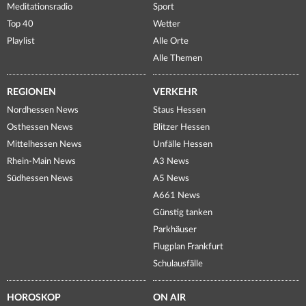
Meditationsradio
Sport
Top 40
Wetter
Playlist
Alle Orte
Alle Themen
REGIONEN
VERKEHR
Nordhessen News
Staus Hessen
Osthessen News
Blitzer Hessen
Mittelhessen News
Unfälle Hessen
Rhein-Main News
A3 News
Südhessen News
A5 News
A661 News
Günstig tanken
Parkhäuser
Flugplan Frankfurt
Schulausfälle
HOROSKOP
ON AIR