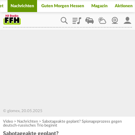
et
Nachrichten
Guten Morgen Hessen
Magazin
Aktionen
Playlist
Staupilot
Wetter
Webcam
Mein
© glomex, 20.05.2025
Video
>
Nachrichten
>
Sabotageakte geplant? Spionageprozess gegen
deutsch-russisches Trio beginnt
Sabotageakte geplant?