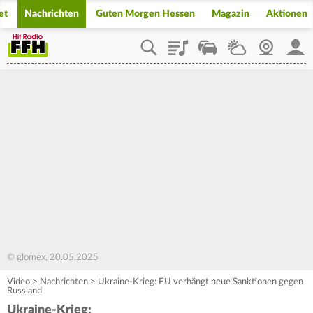
et
Nachrichten
Guten Morgen Hessen
Magazin
Aktionen
Playlist
Staupilot
Wetter
Webcam
Mein
© glomex, 20.05.2025
Video
>
Nachrichten
>
Ukraine-Krieg: EU verhängt neue Sanktionen gegen
Russland
Ukraine-Krieg: