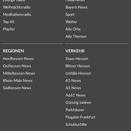
Lounge Radio
Fulda News
Weihnachtsradio
Bayern News
Meditationsradio
Sport
Top 40
Wetter
Playlist
Alle Orte
Alle Themen
REGIONEN
VERKEHR
Nordhessen News
Staus Hessen
Osthessen News
Blitzer Hessen
Mittelhessen News
Unfälle Hessen
Rhein-Main News
A3 News
Südhessen News
A5 News
A661 News
Günstig tanken
Parkhäuser
Flugplan Frankfurt
Schulausfälle