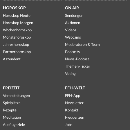
HOROSKOP
ON AIR
Horoskop Heute
Sendungen
Horoskop Morgen
Aktionen
Wochenhoroskop
Videos
Monatshoroskop
Webcams
Jahreshoroskop
Moderatoren & Team
Partnerhoroskop
Podcasts
Aszendent
News-Podcast
Themen-Ticker
Voting
FREIZEIT
FFH-WELT
Veranstaltungen
FFH-App
Spielplätze
Newsletter
Rezepte
Kontakt
Meditation
Frequenzen
Ausflugsziele
Jobs