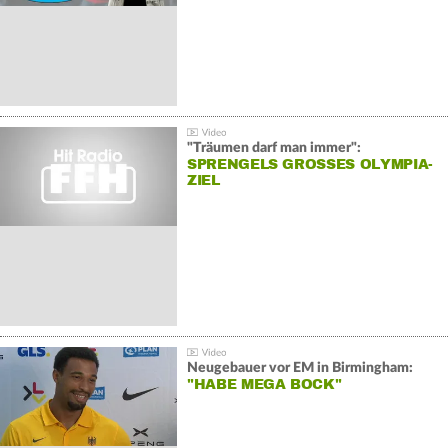
"Träumen darf man immer":
SPRENGELS GROSSES OLYMPIA-Z
IEL
Neugebauer vor EM in Birmingham:
"HABE MEGA BOCK"