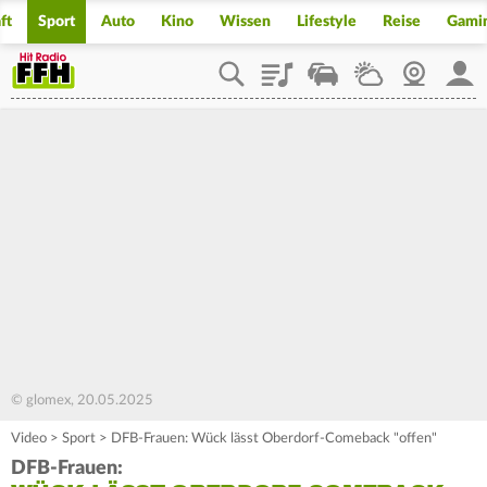
ft
Sport
Auto
Kino
Wissen
Lifestyle
Reise
Gami
Playlist
Staupilot
Wetter
Webcam
Mein
© glomex, 20.05.2025
Video
>
Sport
>
DFB-Frauen: Wück lässt Oberdorf-Comeback "offen"
DFB-Frauen: