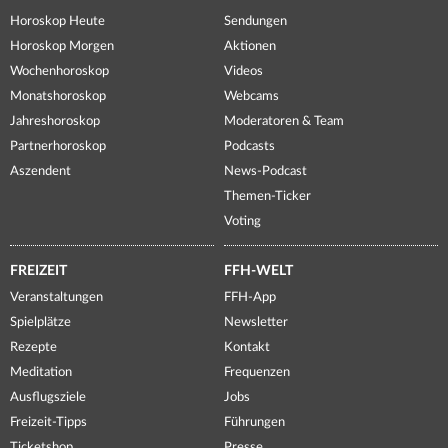
Horoskop Heute
Sendungen
Horoskop Morgen
Aktionen
Wochenhoroskop
Videos
Monatshoroskop
Webcams
Jahreshoroskop
Moderatoren & Team
Partnerhoroskop
Podcasts
Aszendent
News-Podcast
Themen-Ticker
Voting
FREIZEIT
FFH-WELT
Veranstaltungen
FFH-App
Spielplätze
Newsletter
Rezepte
Kontakt
Meditation
Frequenzen
Ausflugsziele
Jobs
Freizeit-Tipps
Führungen
Ticketshop
Presse