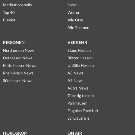
Meditationsradio
Sport
Top 40
Wetter
Playlist
Alle Orte
Alle Themen
REGIONEN
VERKEHR
Nordhessen News
Staus Hessen
Osthessen News
Blitzer Hessen
Mittelhessen News
Unfälle Hessen
Rhein-Main News
A3 News
Südhessen News
A5 News
A661 News
Günstig tanken
Parkhäuser
Flugplan Frankfurt
Schulausfälle
HOROSKOP
ON AIR