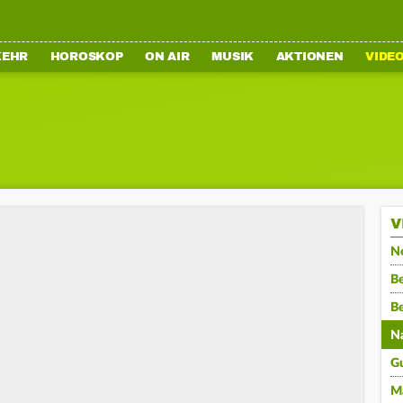
KEHR
HOROSKOP
ON AIR
MUSIK
AKTIONEN
VIDE
V
N
Be
B
N
G
M