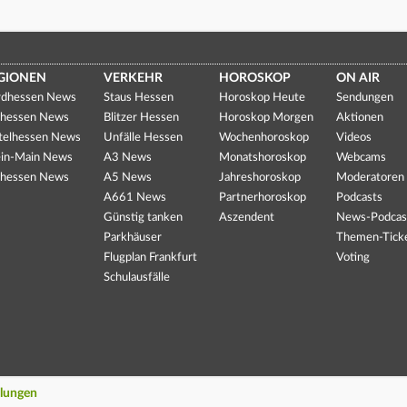
GIONEN
VERKEHR
HOROSKOP
ON AIR
dhessen News
Staus Hessen
Horoskop Heute
Sendungen
hessen News
Blitzer Hessen
Horoskop Morgen
Aktionen
telhessen News
Unfälle Hessen
Wochenhoroskop
Videos
in-Main News
A3 News
Monatshoroskop
Webcams
hessen News
A5 News
Jahreshoroskop
Moderatoren
A661 News
Partnerhoroskop
Podcasts
Günstig tanken
Aszendent
News-Podcas
Parkhäuser
Themen-Tick
Flugplan Frankfurt
Voting
Schulausfälle
llungen