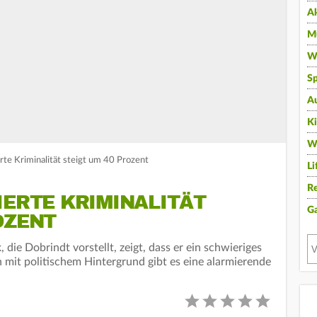
A
Mu
Wi
Sp
A
K
W
rte Kriminalität steigt um 40 Prozent
Li
Re
IERTE KRIMINALITÄT
G
OZENT
, die Dobrindt vorstellt, zeigt, dass er ein schwieriges
mit politischem Hintergrund gibt es eine alarmierende