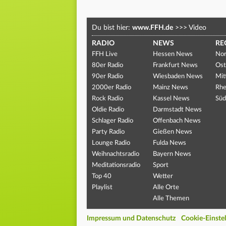
Du bist hier:
www.FFH.de
>>>
Video
RADIO
NEWS
RE
FFH Live
Hessen News
Nor
80er Radio
Frankfurt News
Ost
90er Radio
Wiesbaden News
Mit
2000er Radio
Mainz News
Rhe
Rock Radio
Kassel News
Süd
Oldie Radio
Darmstadt News
Schlager Radio
Offenbach News
Party Radio
Gießen News
Lounge Radio
Fulda News
Weihnachtsradio
Bayern News
Meditationsradio
Sport
Top 40
Wetter
Playlist
Alle Orte
Alle Themen
Impressum und Datenschutz
Cookie-Einste