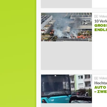
10 Ver
GROSS
NDLI
Hochta
AUTO
– ZW