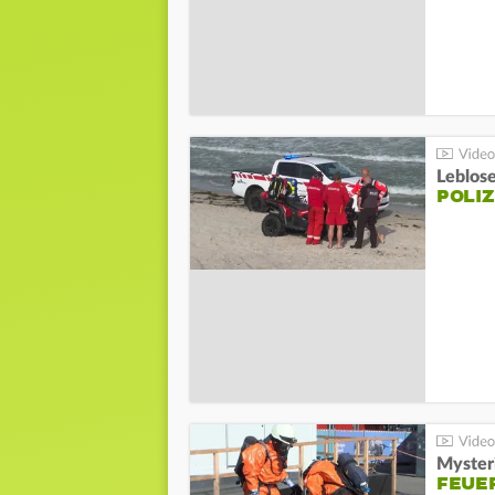
Leblos
POLIZ
Mysteri
FEUE