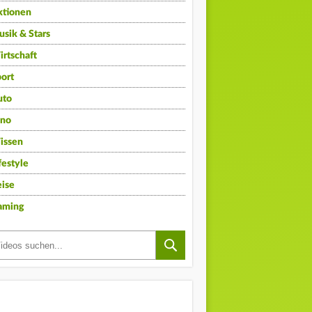
ktionen
sik & Stars
rtschaft
ort
uto
ino
issen
festyle
ise
aming