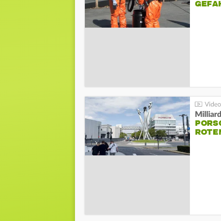
GEFA
Millia
PORSC
ROTE