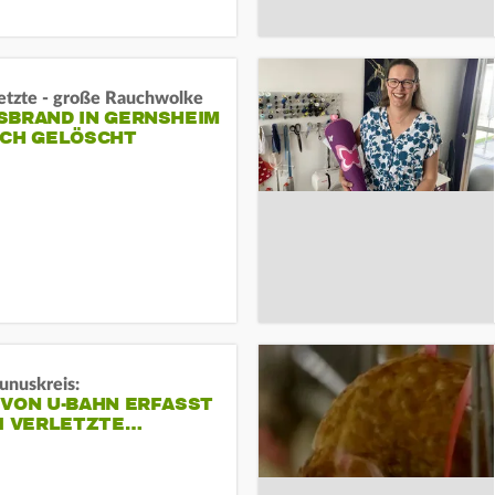
letzte - große Rauchwolke
BRAND IN GERNSHEIM E
CH GELÖSCHT
unuskreis:
 VON U-BAHN ERFASST
EI VERLETZTE…