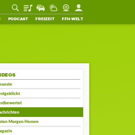
Playlist
Staupilot
Wetter
Webcam
Mein FFH
O
PODCAST
FREIZEIT
FFH-WELT
IDEOS
eueste
stgeklickt
estbewertet
achrichten
uten Morgen Hessen
agazin