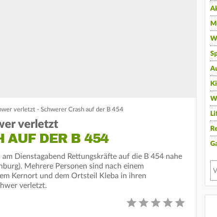
A
Mu
Wi
Sp
A
K
W
wer verletzt - Schwerer Crash auf der B 454
Li
er verletzt
Re
 AUF DER B 454
G
n am Dienstagabend Rettungskräfte auf die B 454 nahe
enburg). Mehrere Personen sind nach einem
em Kernort und dem Ortsteil Kleba in ihren
hwer verletzt.