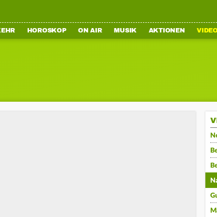
KEHR
HOROSKOP
ON AIR
MUSIK
AKTIONEN
VIDE
V
N
Be
B
N
G
M