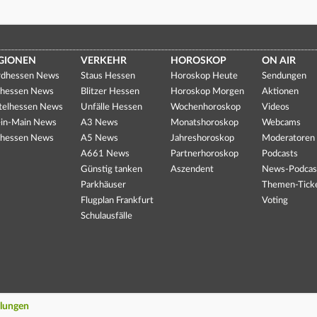
GIONEN
VERKEHR
HOROSKOP
ON AIR
dhessen News
Staus Hessen
Horoskop Heute
Sendungen
hessen News
Blitzer Hessen
Horoskop Morgen
Aktionen
telhessen News
Unfälle Hessen
Wochenhoroskop
Videos
in-Main News
A3 News
Monatshoroskop
Webcams
hessen News
A5 News
Jahreshoroskop
Moderatoren
A661 News
Partnerhoroskop
Podcasts
Günstig tanken
Aszendent
News-Podcas
Parkhäuser
Themen-Tick
Flugplan Frankfurt
Voting
Schulausfälle
llungen