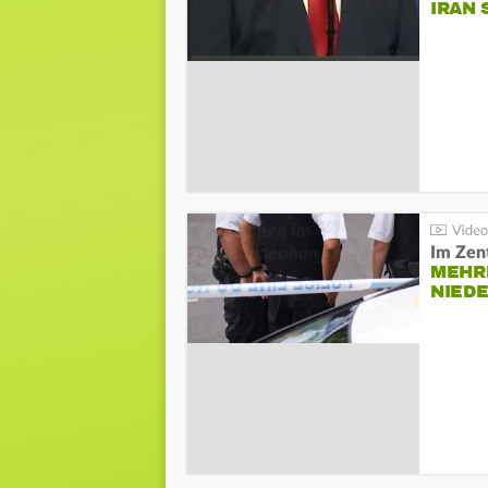
IRAN 
Im Zen
MEHR
NIED