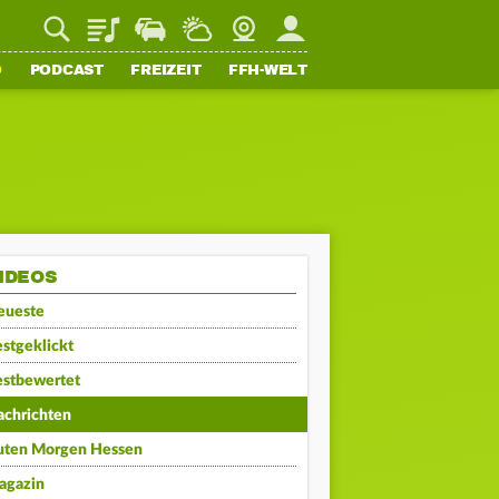
Playlist
Staupilot
Wetter
Webcam
Mein FFH
O
PODCAST
FREIZEIT
FFH-WELT
IDEOS
eueste
stgeklickt
estbewertet
achrichten
uten Morgen Hessen
agazin