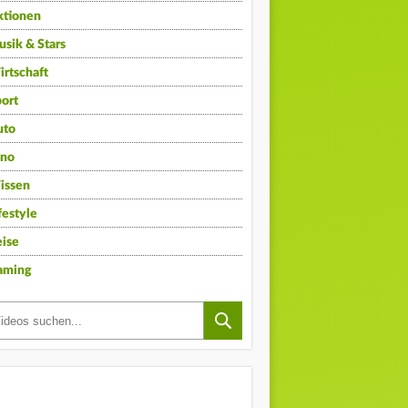
ktionen
sik & Stars
rtschaft
ort
uto
ino
issen
festyle
ise
aming