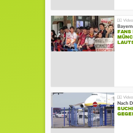
Bayern
FANS
MÜNC
LAUT
Nach D
SUCH
GEGE