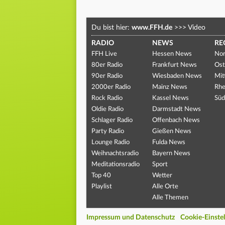
Du bist hier:
www.FFH.de
>>>
Video
RADIO
NEWS
RE
FFH Live
Hessen News
Nor
80er Radio
Frankfurt News
Ost
90er Radio
Wiesbaden News
Mit
2000er Radio
Mainz News
Rhe
Rock Radio
Kassel News
Süd
Oldie Radio
Darmstadt News
Schlager Radio
Offenbach News
Party Radio
Gießen News
Lounge Radio
Fulda News
Weihnachtsradio
Bayern News
Meditationsradio
Sport
Top 40
Wetter
Playlist
Alle Orte
Alle Themen
Impressum und Datenschutz
Cookie-Einste