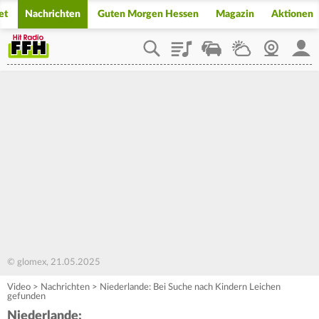
et
Nachrichten
Guten Morgen Hessen
Magazin
Aktionen
Playlist
Staupilot
Wetter
Webcam
Mein
© glomex, 21.05.2025
Video
>
Nachrichten
>
Niederlande: Bei Suche nach Kindern Leichen
gefunden
Niederlande: