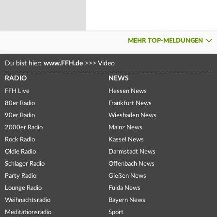
MEHR TOP-MELDUNGEN
Du bist hier:
www.FFH.de
>>>
Video
RADIO
NEWS
FFH Live
Hessen News
80er Radio
Frankfurt News
90er Radio
Wiesbaden News
2000er Radio
Mainz News
Rock Radio
Kassel News
Oldie Radio
Darmstadt News
Schlager Radio
Offenbach News
Party Radio
Gießen News
Lounge Radio
Fulda News
Weihnachtsradio
Bayern News
Meditationsradio
Sport