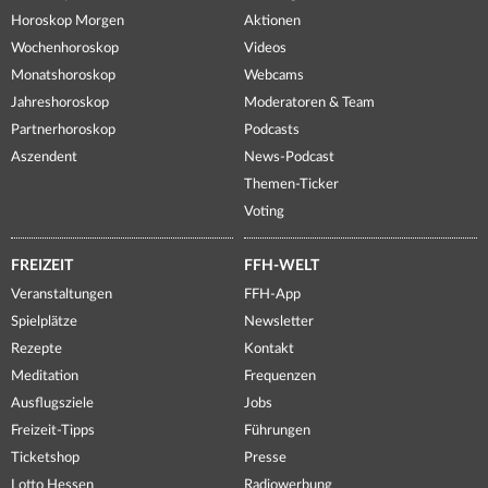
Horoskop Morgen
Aktionen
Wochenhoroskop
Videos
Monatshoroskop
Webcams
Jahreshoroskop
Moderatoren & Team
Partnerhoroskop
Podcasts
Aszendent
News-Podcast
Themen-Ticker
Voting
FREIZEIT
FFH-WELT
Veranstaltungen
FFH-App
Spielplätze
Newsletter
Rezepte
Kontakt
Meditation
Frequenzen
Ausflugsziele
Jobs
Freizeit-Tipps
Führungen
Ticketshop
Presse
Lotto Hessen
Radiowerbung