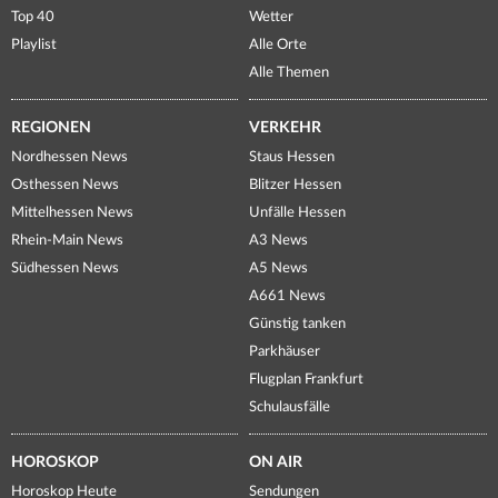
Top 40
Wetter
Playlist
Alle Orte
Alle Themen
REGIONEN
VERKEHR
Nordhessen News
Staus Hessen
Osthessen News
Blitzer Hessen
Mittelhessen News
Unfälle Hessen
Rhein-Main News
A3 News
Südhessen News
A5 News
A661 News
Günstig tanken
Parkhäuser
Flugplan Frankfurt
Schulausfälle
HOROSKOP
ON AIR
Horoskop Heute
Sendungen