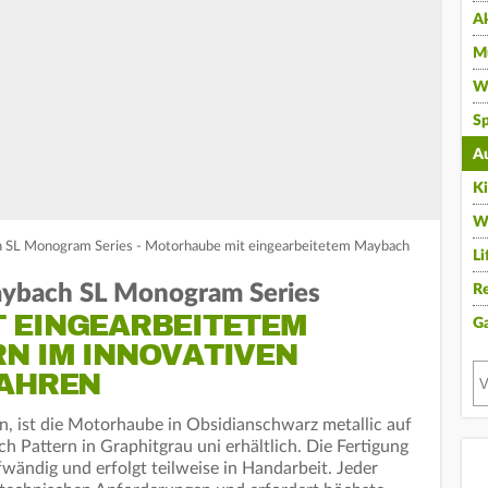
A
Mu
Wi
Sp
A
K
W
SL Monogram Series - Motorhaube mit eingearbeitetem Maybach
Li
ybach SL Monogram Series
Re
 EINGEARBEITETEM
G
N IM INNOVATIVEN
FAHREN
rn, ist die Motorhaube in Obsidianschwarz metallic auf
Pattern in Graphitgrau uni erhältlich. Die Fertigung
wändig und erfolgt teilweise in Handarbeit. Jeder