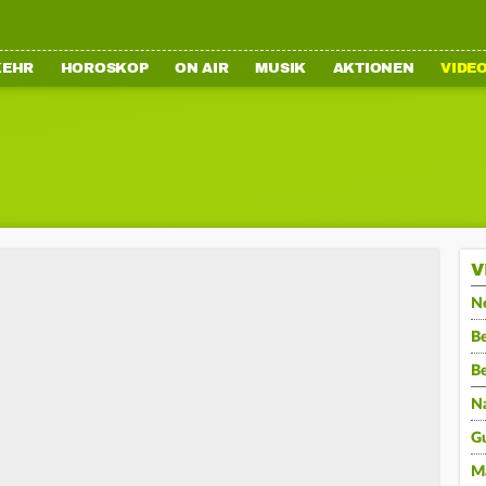
KEHR
HOROSKOP
ON AIR
MUSIK
AKTIONEN
VIDE
V
N
Be
B
N
G
M