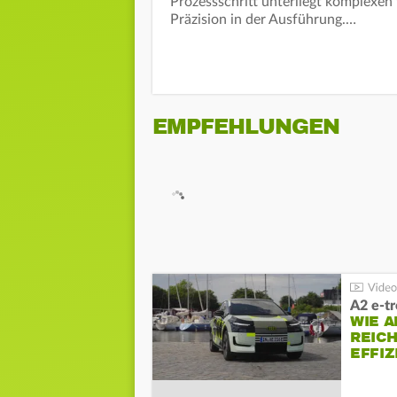
Prozessschritt unterliegt komplexe
Präzision in der Ausführung.…
EMPFEHLUNGEN
A2 e-t
WIE 
REIC
EFFI