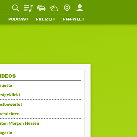
Playlist
Staupilot
Wetter
Webcam
Mein FFH
O
PODCAST
FREIZEIT
FFH-WELT
IDEOS
eueste
stgeklickt
estbewertet
achrichten
uten Morgen Hessen
agazin