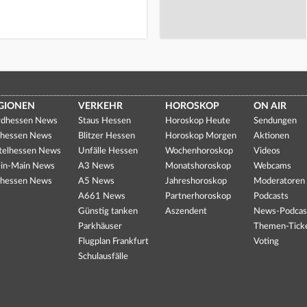
GIONEN
VERKEHR
HOROSKOP
ON AIR
dhessen News
Staus Hessen
Horoskop Heute
Sendungen
hessen News
Blitzer Hessen
Horoskop Morgen
Aktionen
telhessen News
Unfälle Hessen
Wochenhoroskop
Videos
in-Main News
A3 News
Monatshoroskop
Webcams
hessen News
A5 News
Jahreshoroskop
Moderatoren
A661 News
Partnerhoroskop
Podcasts
Günstig tanken
Aszendent
News-Podcas
Parkhäuser
Themen-Tick
Flugplan Frankfurt
Voting
Schulausfälle