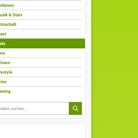
ktionen
sik & Stars
rtschaft
ort
uto
ino
issen
festyle
ise
aming