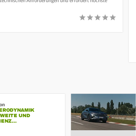
n technischen Anforderungen und erfordert höchste
ron
AERODYNAMIK
HWEITE UND
ZIENZ…