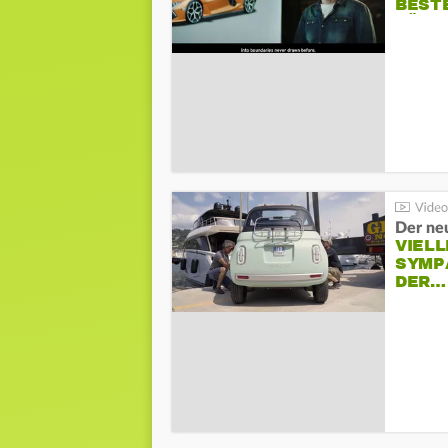
BESTE
FÜR 
Der neu
VIELL
SYMP
DER…