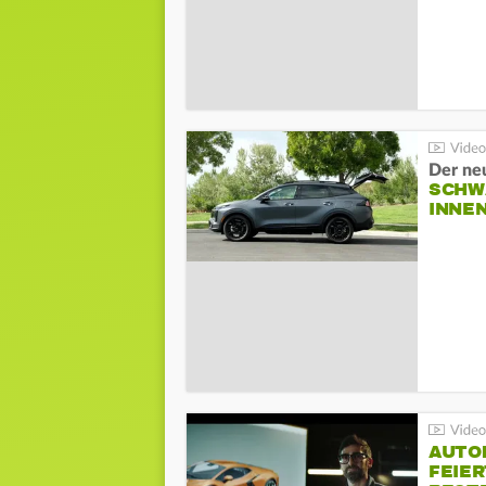
Der ne
SCHW
INNE
AUTO
FEIER