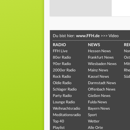
Du bist hier:
www.FFH.de
>>>
Video
RADIO
NEWS
RE
FFH Live
Hessen News
Nor
80er Radio
Frankfurt News
Ost
90er Radio
Wiesbaden News
Mit
2000er Radio
Mainz News
Rhe
Rock Radio
Kassel News
Süd
Oldie Radio
Darmstadt News
Schlager Radio
Offenbach News
Party Radio
Gießen News
Lounge Radio
Fulda News
Weihnachtsradio
Bayern News
Meditationsradio
Sport
Top 40
Wetter
Playlist
Alle Orte