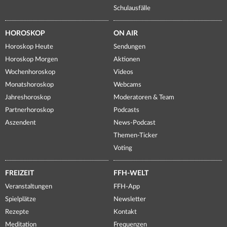
Schulausfälle
HOROSKOP
ON AIR
Horoskop Heute
Sendungen
Horoskop Morgen
Aktionen
Wochenhoroskop
Videos
Monatshoroskop
Webcams
Jahreshoroskop
Moderatoren & Team
Partnerhoroskop
Podcasts
Aszendent
News-Podcast
Themen-Ticker
Voting
FREIZEIT
FFH-WELT
Veranstaltungen
FFH-App
Spielplätze
Newsletter
Rezepte
Kontakt
Meditation
Frequenzen