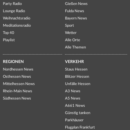
Party Radio
Gießen News
Lounge Radio
Fulda News
Weihnachtsradio
Bayern News
Meditationsradio
Sport
Top 40
Wetter
Playlist
Alle Orte
Alle Themen
REGIONEN
VERKEHR
Nordhessen News
Staus Hessen
Osthessen News
Blitzer Hessen
Mittelhessen News
Unfälle Hessen
Rhein-Main News
A3 News
Südhessen News
A5 News
A661 News
Günstig tanken
Parkhäuser
Flugplan Frankfurt