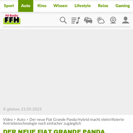
Sport
Auto
Kino
Wissen
Lifestyle
Reise
Gaming
Playlist
Staupilot
Wetter
Webcam
Mein
© glomex, 21.05.2025
Video
>
Auto
>
Der neue Fiat Grande Panda Hybrid macht elektrifizierte
Antriebstechnologie noch einfacher zugänglich
DER NEUE FIAT GRANDE PANDA