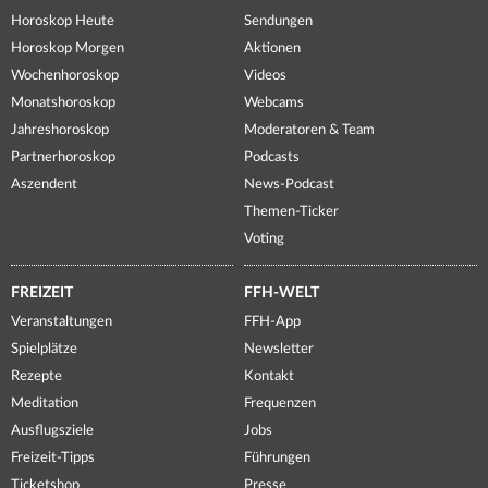
Horoskop Heute
Sendungen
Horoskop Morgen
Aktionen
Wochenhoroskop
Videos
Monatshoroskop
Webcams
Jahreshoroskop
Moderatoren & Team
Partnerhoroskop
Podcasts
Aszendent
News-Podcast
Themen-Ticker
Voting
FREIZEIT
FFH-WELT
Veranstaltungen
FFH-App
Spielplätze
Newsletter
Rezepte
Kontakt
Meditation
Frequenzen
Ausflugsziele
Jobs
Freizeit-Tipps
Führungen
Ticketshop
Presse