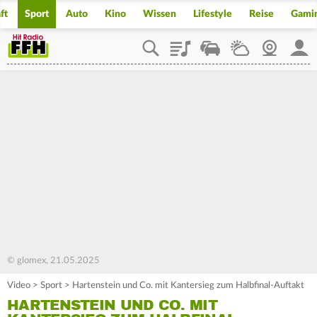
ft
Sport
Auto
Kino
Wissen
Lifestyle
Reise
Gami
Playlist
Staupilot
Wetter
Webcam
Mein
© glomex, 21.05.2025
Video
>
Sport
>
Hartenstein und Co. mit Kantersieg zum Halbfinal-Auftakt
HARTENSTEIN UND CO. MIT