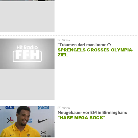
"Träumen darf man immer":
SPRENGELS GROSSES OLYMPIA-Z
IEL
Neugebauer vor EM in Birmingham:
"HABE MEGA BOCK"