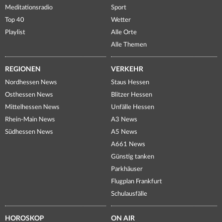
Meditationsradio
Sport
Top 40
Wetter
Playlist
Alle Orte
Alle Themen
REGIONEN
VERKEHR
Nordhessen News
Staus Hessen
Osthessen News
Blitzer Hessen
Mittelhessen News
Unfälle Hessen
Rhein-Main News
A3 News
Südhessen News
A5 News
A661 News
Günstig tanken
Parkhäuser
Flugplan Frankfurt
Schulausfälle
HOROSKOP
ON AIR