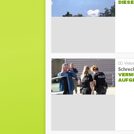
DIES
Schreck
VERM
AUFG