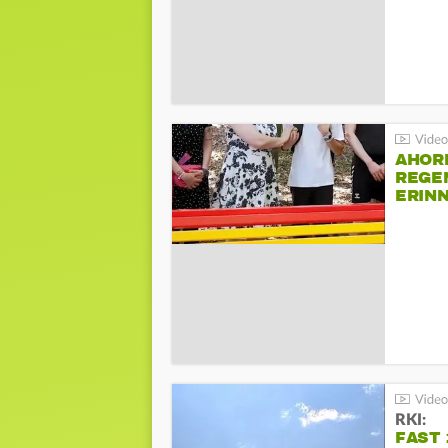
AHOR
REGE
ERIN
BEIM 
RKI:
FAST 