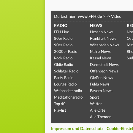
Du bist hier:
www.FFH.de
>>>
Video
RADIO
NEWS
RE
FFH Live
Hessen News
Nor
80er Radio
Frankfurt News
Ost
90er Radio
Wiesbaden News
Mit
2000er Radio
Mainz News
Rhe
Rock Radio
Kassel News
Süd
Oldie Radio
Darmstadt News
Schlager Radio
Offenbach News
Party Radio
Gießen News
Lounge Radio
Fulda News
Weihnachtsradio
Bayern News
Meditationsradio
Sport
Top 40
Wetter
Playlist
Alle Orte
Alle Themen
Impressum und Datenschutz
Cookie-Einste