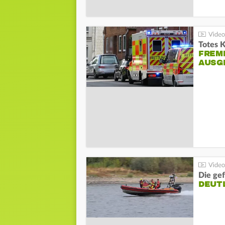
Totes 
FREM
AUSG
Die gef
DEUT