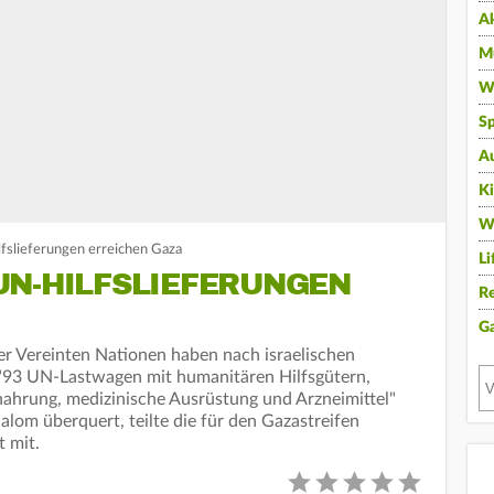
A
Mu
Wi
Sp
A
K
W
fslieferungen erreichen Gaza
Li
UN-HILFSLIEFERUNGEN
Re
G
er Vereinten Nationen haben nach israelischen
 "93 UN-Lastwagen mit humanitären Hilfsgütern,
nahrung, medizinische Ausrüstung und Arzneimittel"
om überquert, teilte die für den Gazastreifen
t mit.