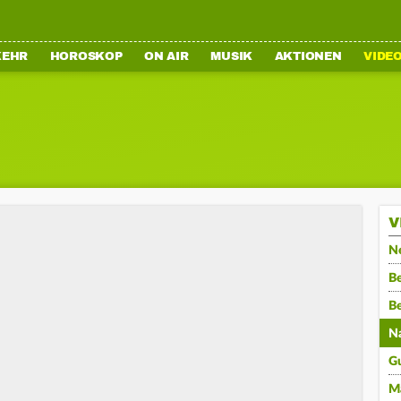
KEHR
HOROSKOP
ON AIR
MUSIK
AKTIONEN
VIDE
V
N
Be
B
N
G
M