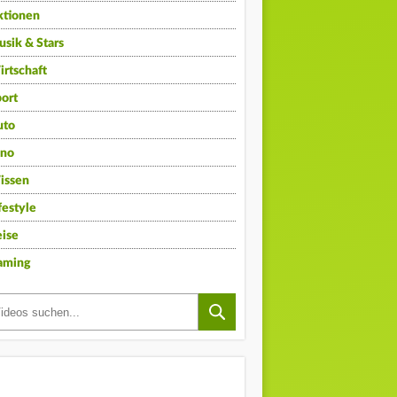
ktionen
sik & Stars
rtschaft
ort
uto
ino
issen
festyle
ise
aming