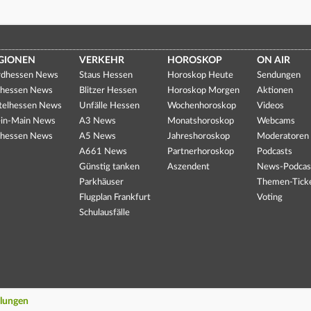
GIONEN
VERKEHR
HOROSKOP
ON AIR
dhessen News
Staus Hessen
Horoskop Heute
Sendungen
hessen News
Blitzer Hessen
Horoskop Morgen
Aktionen
telhessen News
Unfälle Hessen
Wochenhoroskop
Videos
in-Main News
A3 News
Monatshoroskop
Webcams
hessen News
A5 News
Jahreshoroskop
Moderatoren
A661 News
Partnerhoroskop
Podcasts
Günstig tanken
Aszendent
News-Podcas
Parkhäuser
Themen-Tick
Flugplan Frankfurt
Voting
Schulausfälle
llungen