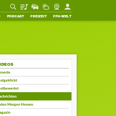
Playlist
Staupilot
Wetter
Webcam
Mein FFH
O
PODCAST
FREIZEIT
FFH-WELT
IDEOS
eueste
stgeklickt
estbewertet
achrichten
uten Morgen Hessen
agazin