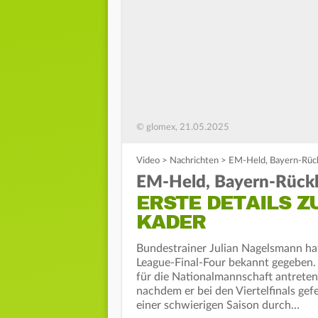
© glomex, 21.05.2025
Video
>
Nachrichten
>
EM-Held, Bayern-Rück
EM-Held, Bayern-Rückk
ERSTE DETAILS Z
KADER
Bundestrainer Julian Nagelsmann hat
League-Final-Four bekannt gegeben
für die Nationalmannschaft antreten
nachdem er bei den Viertelfinals gef
einer schwierigen Saison durch…