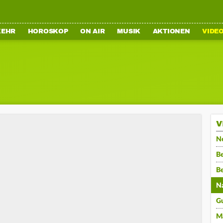
KEHR
HOROSKOP
ON AIR
MUSIK
AKTIONEN
VIDE
V
N
Be
B
N
G
M