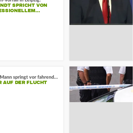
-Vorfall in Leipzig:
INDT SPRICHT VON
ESSIONELLEM…
BaWü: Mann springt vor fahrendes Auto und schießt
R AUF DER FLUCHT