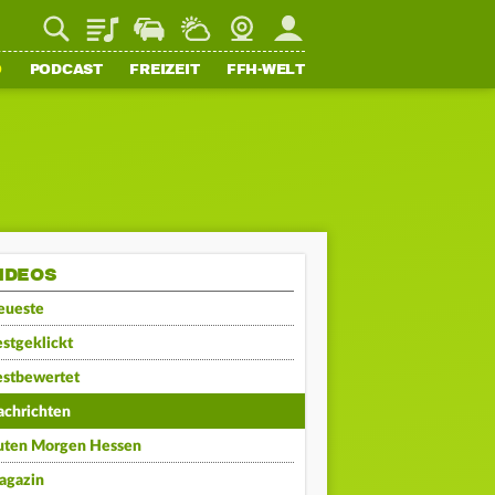
Playlist
Staupilot
Wetter
Webcam
Mein FFH
O
PODCAST
FREIZEIT
FFH-WELT
IDEOS
eueste
stgeklickt
estbewertet
achrichten
uten Morgen Hessen
agazin