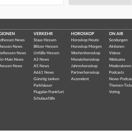
GIONEN
VERKEHR
HOROSKOP
ON AIR
dhessen News
Staus Hessen
Horoskop Heute
Sendungen
hessen News
Blitzer Hessen
Horoskop Morgen
Aktionen
telhessen News
Unfälle Hessen
Wochenhoroskop
Videos
in-Main News
A3 News
Monatshoroskop
Webcams
hessen News
A5 News
Jahreshoroskop
Moderatoren
A661 News
Partnerhoroskop
Podcasts
Günstig tanken
Aszendent
News-Podcas
Parkhäuser
Themen-Tick
Flugplan Frankfurt
Voting
Schulausfälle