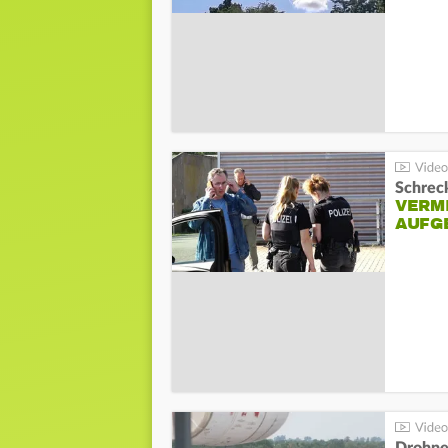
Schreck
VERM
AUFG