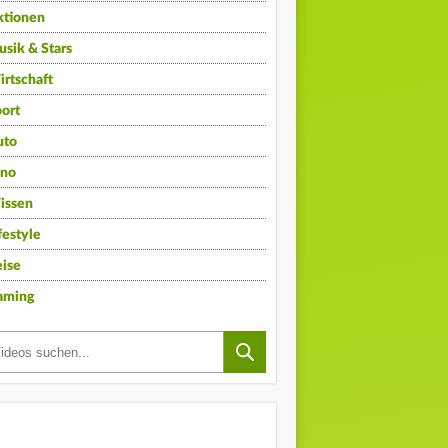
ktionen
sik & Stars
rtschaft
ort
uto
ino
issen
festyle
ise
aming