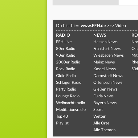
Du bist hier:
www.FFH.de
>>>
Video
RADIO
NEWS
RE
FFH Live
Hessen News
Nor
80er Radio
Frankfurt News
Ost
90er Radio
Wiesbaden News
Mit
2000er Radio
Mainz News
Rhe
Rock Radio
Kassel News
Süd
Oldie Radio
Darmstadt News
Schlager Radio
Offenbach News
Party Radio
Gießen News
Lounge Radio
Fulda News
Weihnachtsradio
Bayern News
Meditationsradio
Sport
Top 40
Wetter
Playlist
Alle Orte
Alle Themen