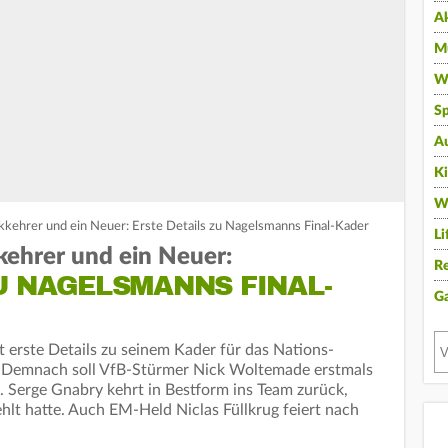
A
Mu
Wi
Sp
A
K
W
kehrer und ein Neuer: Erste Details zu Nagelsmanns Final-Kader
Li
ehrer und ein Neuer:
Re
U NAGELSMANNS FINAL-
G
 erste Details zu seinem Kader für das Nations-
. Demnach soll VfB-Stürmer Nick Woltemade erstmals
. Serge Gnabry kehrt in Bestform ins Team zurück,
ehlt hatte. Auch EM-Held Niclas Füllkrug feiert nach