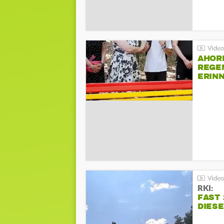
AHOR
REGE
ERIN
BEIM 
RKI:
FAST 
DIES