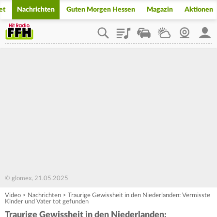
et
Nachrichten
Guten Morgen Hessen
Magazin
Aktionen
Playlist
Staupilot
Wetter
Webcam
Mein
© glomex, 21.05.2025
Video
>
Nachrichten
>
Traurige Gewissheit in den Niederlanden: Vermisste
Kinder und Vater tot gefunden
Traurige Gewissheit in den Niederlanden: