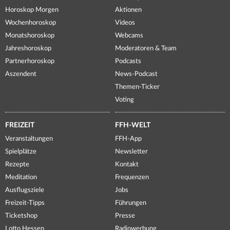
Horoskop Morgen
Aktionen
Wochenhoroskop
Videos
Monatshoroskop
Webcams
Jahreshoroskop
Moderatoren & Team
Partnerhoroskop
Podcasts
Aszendent
News-Podcast
Themen-Ticker
Voting
FREIZEIT
FFH-WELT
Veranstaltungen
FFH-App
Spielplätze
Newsletter
Rezepte
Kontakt
Meditation
Frequenzen
Ausflugsziele
Jobs
Freizeit-Tipps
Führungen
Ticketshop
Presse
Lotto Hessen
Radiowerbung