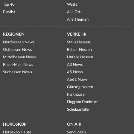
Top 40
Wetter
Playlist
Alle Orte
Alle Themen
REGIONEN
VERKEHR
Nordhessen News
Staus Hessen
Osthessen News
Blitzer Hessen
Mittelhessen News
Unfälle Hessen
Rhein-Main News
A3 News
Südhessen News
A5 News
A661 News
Günstig tanken
Parkhäuser
Flugplan Frankfurt
Schulausfälle
HOROSKOP
ON AIR
Horoskop Heute
Sendungen