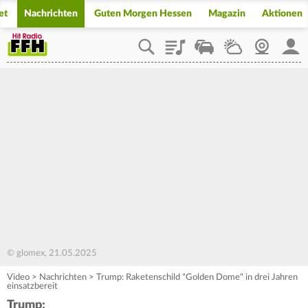
et
Nachrichten
Guten Morgen Hessen
Magazin
Aktionen
Playlist
Staupilot
Wetter
Webcam
Mein
© glomex, 21.05.2025
Video
>
Nachrichten
>
Trump: Raketenschild "Golden Dome" in drei Jahren
einsatzbereit
Trump: