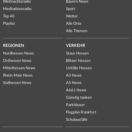
Weihnachtsradio
Bayern News
Meditationsradio
Sport
Top 40
Wetter
Playlist
Alle Orte
Alle Themen
REGIONEN
VERKEHR
Nordhessen News
Staus Hessen
Osthessen News
Blitzer Hessen
Mittelhessen News
Unfälle Hessen
Rhein-Main News
A3 News
Südhessen News
A5 News
A661 News
Günstig tanken
Parkhäuser
Flugplan Frankfurt
Schulausfälle