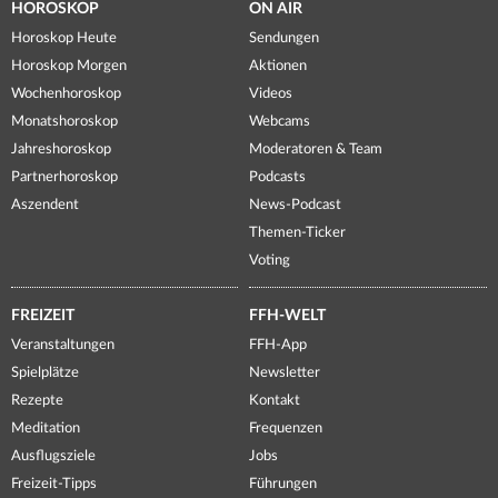
HOROSKOP
ON AIR
Horoskop Heute
Sendungen
Horoskop Morgen
Aktionen
Wochenhoroskop
Videos
Monatshoroskop
Webcams
Jahreshoroskop
Moderatoren & Team
Partnerhoroskop
Podcasts
Aszendent
News-Podcast
Themen-Ticker
Voting
FREIZEIT
FFH-WELT
Veranstaltungen
FFH-App
Spielplätze
Newsletter
Rezepte
Kontakt
Meditation
Frequenzen
Ausflugsziele
Jobs
Freizeit-Tipps
Führungen